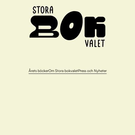
Årets böcker
Om Stora bokvalet
Press och Nyheter