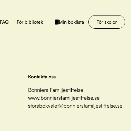
FAQ
För bibliotek
För skolor
Min boklista
Kontakta oss
Bonniers Familjestiftelse
www.bonniersfamiljestiftelse.se
storabokvalet@bonniersfamiljestiftelse.se