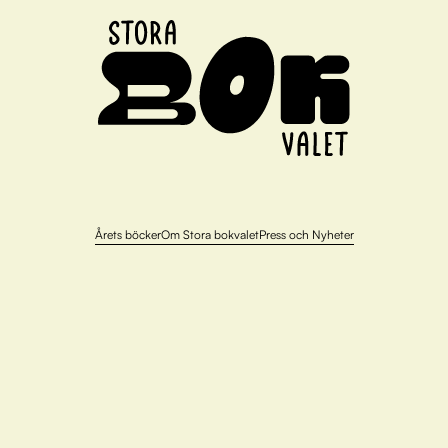
Årets böcker
Om Stora bokvalet
Press och Nyheter