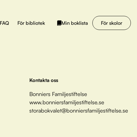
FAQ
För bibliotek
För skolor
Min boklista
Kontakta oss
Bonniers Familjestiftelse
www.bonniersfamiljestiftelse.se
storabokvalet@bonniersfamiljestiftelse.se