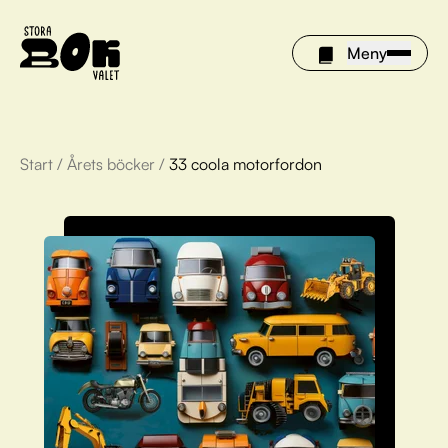
Meny
Start
/
Årets böcker
/
33 coola motorfordon
Årets böcker
Om Stora bokvalet
Olivia tipsar
Vinnare
FAQ
För bibliotek