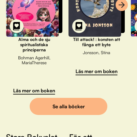
Alma och de sju
Till attack! : konsten att
spiritualistiska
fånga ett byte
principerna
Jonsson, Stina
Bohman Agerhill,
MariaTherese
Läs mer om boken
Läs mer om boken
Se alla böcker
Stora Bokvalet – För att