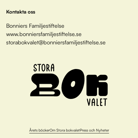
Kontakta oss
Bonniers Familjestiftelse
www.bonniersfamiljestiftelse.se
storabokvalet@bonniersfamiljestiftelse.se
Årets böcker
Om Stora bokvalet
Press och Nyheter