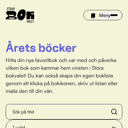
Meny
Årets böcker
Årets böcker
Hitta din nya favoritbok och var med och påverka
Om Stora bokvalet
vilken bok som kammar hem vinsten i Stora
bokvalet! Du kan också skapa din egen boklista
Olivia tipsar
genom att klicka på bokikonen, skriv ut listan eller
maila den till din vän.
Vinnare
FAQ
För bibliotek
1
vald