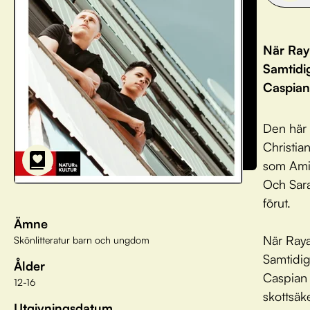
När Ray
Samtidi
Caspian 
Den här 
Christia
som Amir
Och Sara
förut.
Ämne
När Raya
Skönlitteratur barn och ungdom
Samtidig
Ålder
Caspian d
12-16
skottsäk
Utgivningsdatum