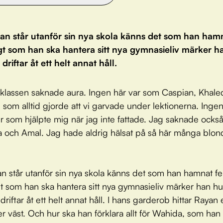
an står utanför sin nya skola känns det som han hamn
gt som han ska hantera sitt nya gymna­sieliv märker h
driftar åt ett helt annat håll.
klassen saknade aura. Ingen här var som Caspian, Khale
n som alltid gjorde att vi garvade under lektionerna. Ingen
 som hjälpte mig när jag inte fattade. Jag saknade ocks
 och Amal. Jag hade aldrig hälsat på så här många blon
n står utanför sin nya skola känns det som han hamnat fe
t som han ska hantera sitt nya gymna­sieliv märker han hu
riftar åt ett helt annat håll. I hans garderob hittar Rayan
er väst. Och hur ska han förklara allt för Wahida, som han