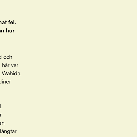
at fel.
an hur
d och
 här var
å Wahida.
diner
l.
r
 en
 längtar