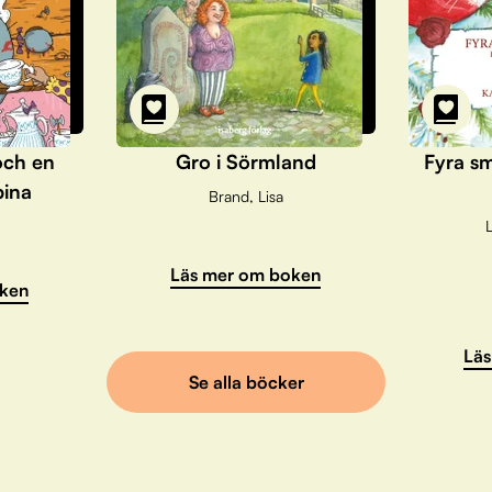
och en
Gro i Sörmland
Fyra sm
pina
Brand, Lisa
L
Läs mer om boken
ken
Läs
Se alla böcker