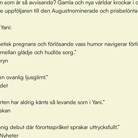
n som är så avvisande? Gamla och nya världar krockar i 
de uppföljaren till den Augustnominerade och prisbelönta 
Yani:
tisk pregnans och förlösande vass humor navige­rar förf
t mellan glädje och hudlös sorg.”
uryn
en ovanlig ljusglimt.”
det
orten har aldrig känts så levande som i Yani.”
skan
nig debut där förortsspråket sprakar uttrycksfullt.”
Nyheter