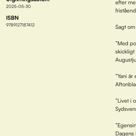
efter me
2025-05-30
friståen
ISBN
9789127187412
Sagt om 
”Med poe
skicklig
Augustj
”Yani är 
Aftonbla
”Livet i 
Sydsven
”Egensin
Dagens 