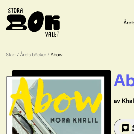
Året
Start
/
Årets böcker
/
Abow
A
av Khal