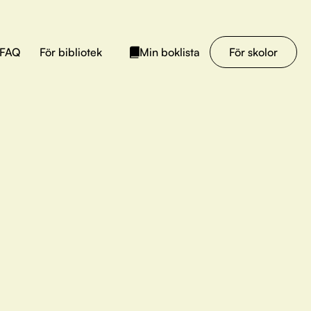
FAQ
För bibliotek
För skolor
Min boklista