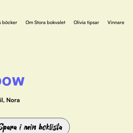
s böcker
Om Stora bokvalet
Olivia tipsar
Vinnare
bow
il, Nora
Spara i min boklista