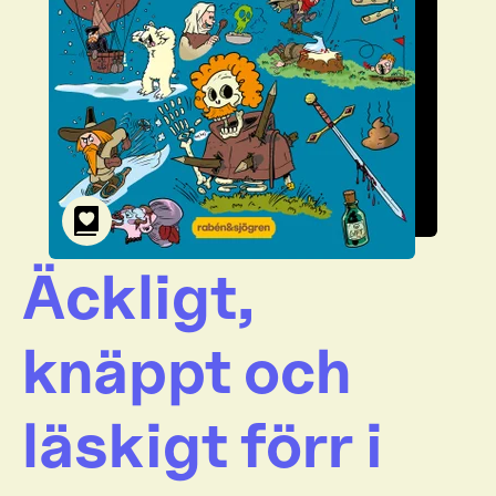
Äckligt,
knäppt och
läskigt förr i