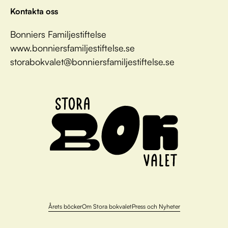
Kontakta oss
Bonniers Familjestiftelse
www.bonniersfamiljestiftelse.se
storabokvalet@bonniersfamiljestiftelse.se
Årets böcker
Om Stora bokvalet
Press och Nyheter