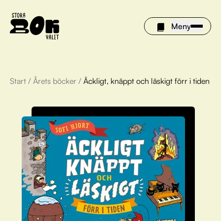
Meny
Start
/
Årets böcker
/
Äckligt, knäppt och läskigt förr i tiden
Årets böcker
Om Stora bokvalet
Olivia tipsar
Vinnare
FAQ
För bibliotek