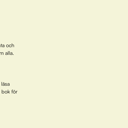
nta och
m alla.
 läsa
 bok för