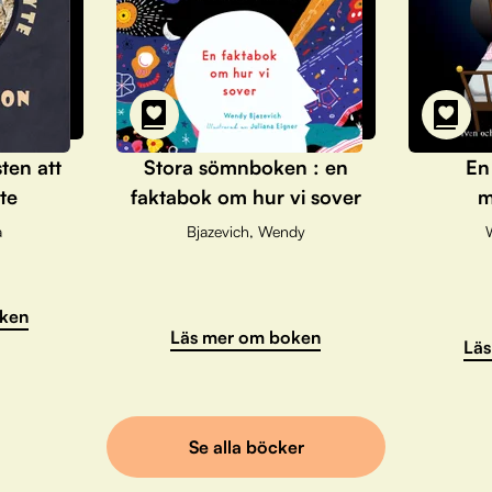
sten att
Stora sömnboken : en
En
te
faktabok om hur vi sover
m
a
Bjazevich, Wendy
ken
Läs mer om boken
Läs
Se alla böcker