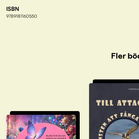
ISBN
9789181160550
Fler bö