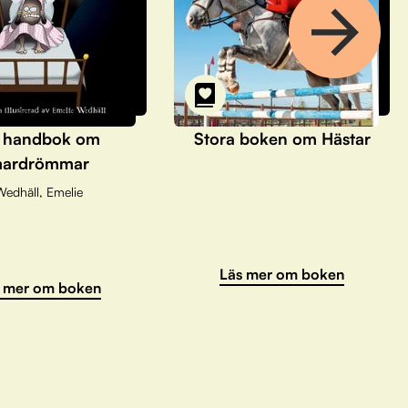
 handbok om
Stora boken om Hästar
ardrömmar
Wedhäll, Emelie
Läs mer om boken
 mer om boken