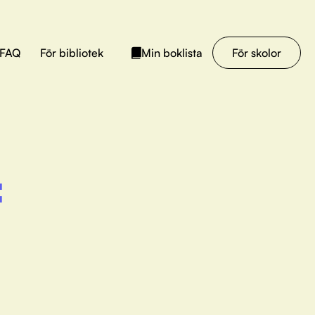
FAQ
För bibliotek
För skolor
Min boklista
: