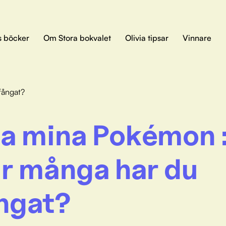
s böcker
Om Stora bokvalet
Olivia tipsar
Vinnare
fångat?
la mina Pokémon 
r många har du
ngat?