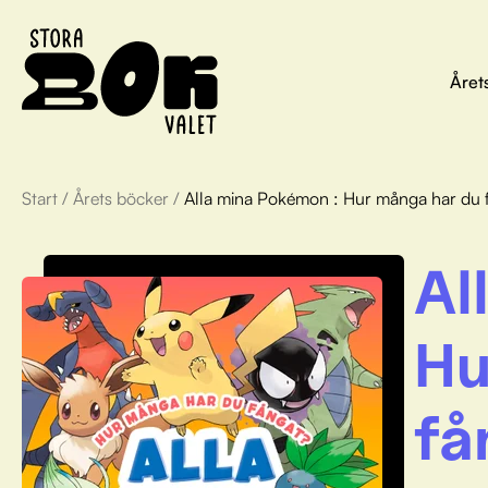
Året
Start
/
Årets böcker
/
Alla mina Pokémon : Hur många har du 
Al
Hu
få