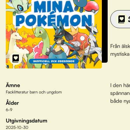
Från äls
mystiska
Ämne
I den hä
Facklitteratur barn och ungdom
spännand
både nya
Ålder
6-9
Utgivningsdatum
2025-10-30