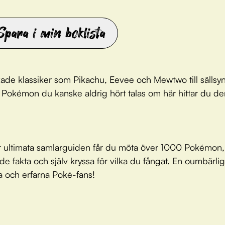
Spara i min boklista
kade klassiker som Pikachu, Eevee och Mewtwo till sällsy
 Pokémon du kanske aldrig hört talas om här hittar du de
r ultimata samlarguiden får du möta över 1000 Pokémon,
e fakta och själv kryssa för vilka du fångat. En oumbärlig
 och erfarna Poké-fans!