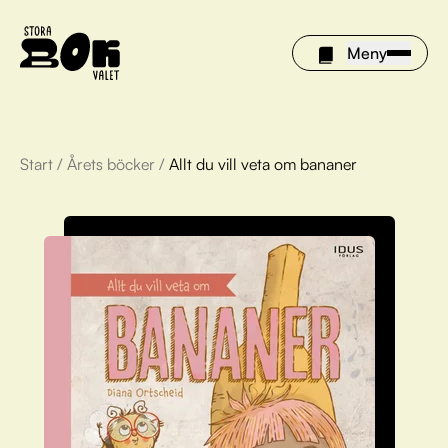
Meny
Start
/
Årets böcker
/
Allt du vill veta om bananer
Årets böcker
Om Stora bokvalet
Olivia tipsar
Vinnare
FAQ
För bibliotek