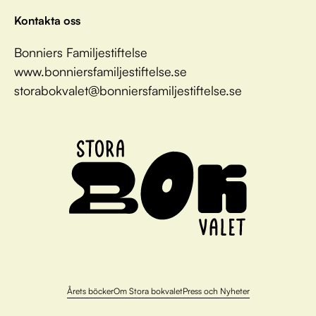
Kontakta oss
Bonniers Familjestiftelse
www.bonniersfamiljestiftelse.se
storabokvalet@bonniersfamiljestiftelse.se
Årets böcker
Om Stora bokvalet
Press och Nyheter