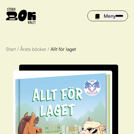
Meny
Start
/
Årets böcker
/
Allt för laget
Årets böcker
Om Stora bokvalet
Olivia tipsar
Vinnare
FAQ
För bibliotek