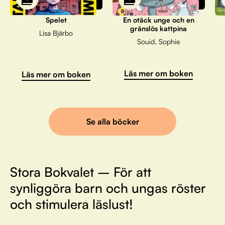
Spelet
En otäck unge och en
gränslös kattpina
Lisa Bjärbo
Souid, Sophie
Läs mer om boken
Läs mer om boken
Se alla böcker
Stora Bokvalet – För att
synliggöra barn och ungas röster
och stimulera läslust!