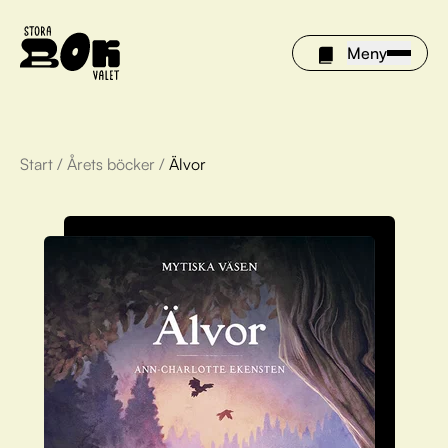
Meny
Start
/
Årets böcker
/
Älvor
Årets böcker
Om Stora bokvalet
Olivia tipsar
Vinnare
FAQ
För bibliotek