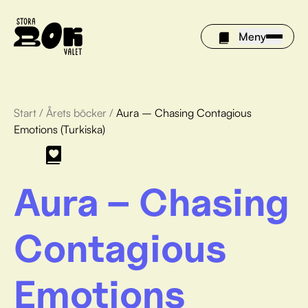
Meny
Start
/
Årets böcker
/
Aura – Chasing Contagious
Årets böcker
Emotions (Turkiska)
Om Stora bokvalet
Aura – Chasing
Olivia tipsar
Vinnare
Contagious
FAQ
Emotions
För bibliotek