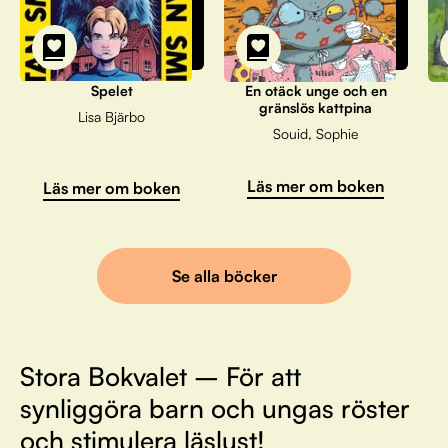
Spelet
En otäck unge och en
gränslös kattpina
Lisa Bjärbo
Souid, Sophie
Läs mer om boken
Läs mer om boken
Se alla böcker
Stora Bokvalet – För att
synliggöra barn och ungas röster
och stimulera läslust!