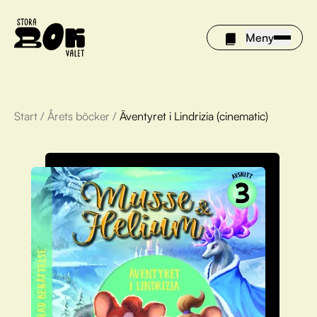
Meny
Start
/
Årets böcker
/
Äventyret i Lindrizia (cinematic)
Årets böcker
Om Stora bokvalet
Olivia tipsar
Vinnare
FAQ
För bibliotek