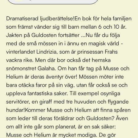
Dramatiserad ljudberättelse!En bok för hela familjen
som främst vänder sig till barn mellan 6 och 10 år.
Jakten på Guldosten fortsätter ...Nu får du följa
med de små mössen in i ännu en magisk värld -
vinterlandet Lindrizia, som är prinsessan Frahs
vackra rike. Men där bor också det hemska
snömonstret Galaha. Om han får tag på Musse och
Helium är deras äventyr över! Mössen möter inte
bara otäcka faror på sin väg, utan får också se och
uppleva fantastiska saker. Till exempel osynliga
servitörer, en giraff med tre huvuden och flygande
hundar!Kommer Musse och Helium att finna spåren
som leder till deras föräldrar och Guldosten? Även
om allt inte går som planerat, är en sak säker:
Musse och Helium är mycket modiga. De gör