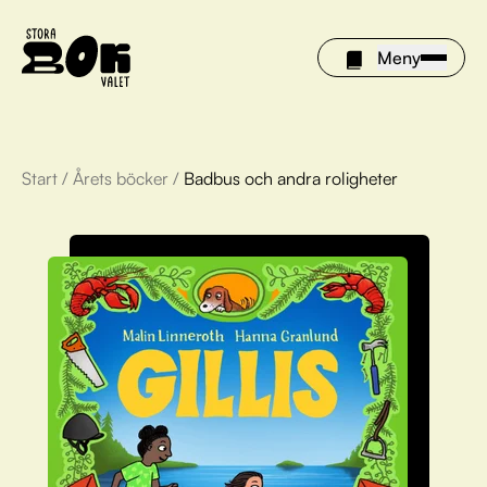
Meny
Start
/
Årets böcker
/
Badbus och andra roligheter
Årets böcker
Om Stora bokvalet
Olivia tipsar
Vinnare
FAQ
För bibliotek