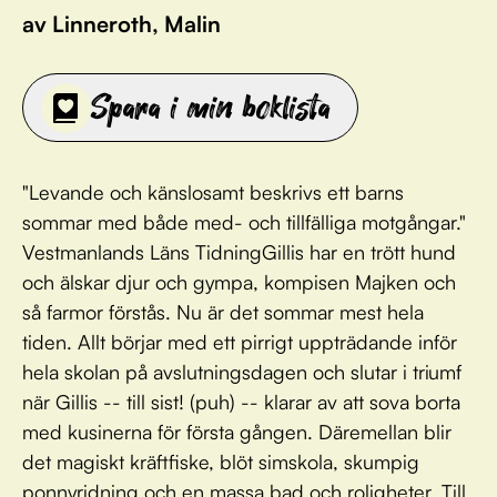
av Linneroth, Malin
Spara i min boklista
"Levande och känslosamt beskrivs ett barns
sommar med både med- och tillfälliga motgångar."
Vestmanlands Läns TidningGillis har en trött hund
och älskar djur och gympa, kompisen Majken och
så farmor förstås. Nu är det sommar mest hela
tiden. Allt börjar med ett pirrigt uppträdande inför
hela skolan på avslutningsdagen och slutar i triumf
när Gillis -- till sist! (puh) -- klarar av att sova borta
med kusinerna för första gången. Däremellan blir
det magiskt kräftfiske, blöt simskola, skumpig
ponnyridning och en massa bad och roligheter. Till