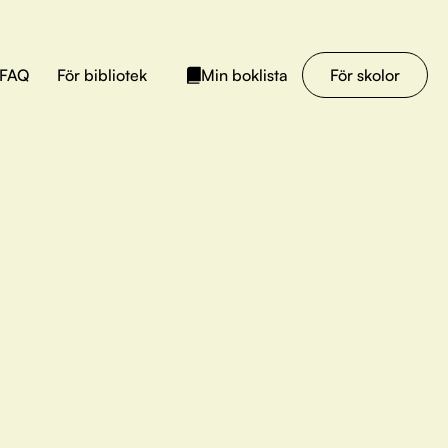
FAQ
För bibliotek
För skolor
Min boklista