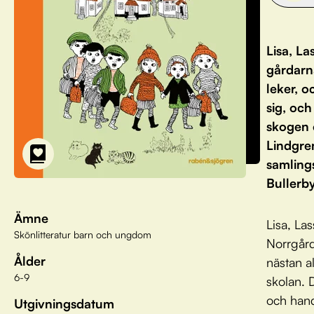
Lisa, La
gårdarn
leker, o
sig, och
skogen 
Lindgre
samlings
Bullerby
Ämne
Lisa, Las
Skönlitteratur barn och ungdom
Norrgård
Ålder
nästan al
6-9
skolan. 
och hand
Utgivningsdatum