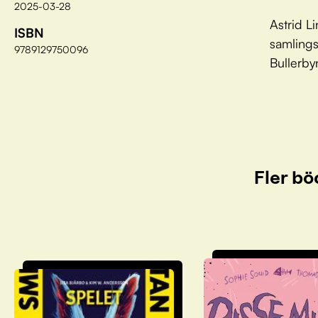
2025-03-28
Astrid L
ISBN
samlings
9789129750096
Bullerby
Fler bö