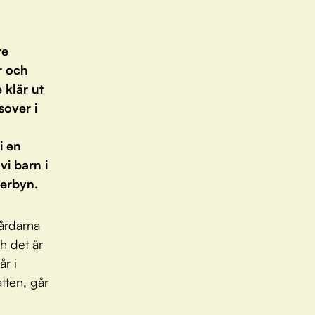
re
r och
 klär ut
sover i
i en
vi barn i
lerbyn.
gårdarna
h det är
år i
tten, går