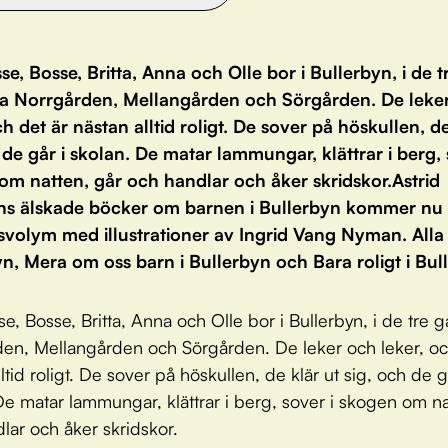
sse, Bosse, Britta, Anna och Olle bor i Bullerbyn, i de t
a Norrgården, Mellangården och Sörgården. De leke
ch det är nästan alltid roligt. De sover på höskullen, de
 de går i skolan. De matar lammungar, klättrar i berg, 
om natten, går och handlar och åker skridskor.Astrid
ns älskade böcker om barnen i Bullerbyn kommer nu 
volym med illustrationer av Ingrid Vang Nyman. Alla 
n, Mera om oss barn i Bullerbyn och Bara roligt i Bul
se, Bosse, Britta, Anna och Olle bor i Bullerbyn, i de tre 
en, Mellangården och Sörgården. De leker och leker, oc
ltid roligt. De sover på höskullen, de klär ut sig, och de g
De matar lammungar, klättrar i berg, sover i skogen om na
lar och åker skridskor.