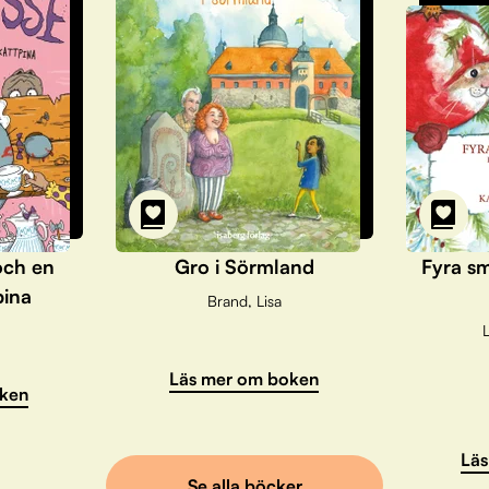
och en
Gro i Sörmland
Fyra sm
pina
Brand, Lisa
L
Läs mer om boken
ken
Läs
Se alla böcker