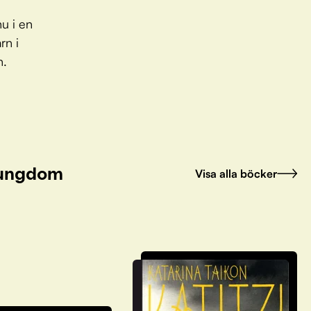
u i en
rn i
n.
h ungdom
Visa alla böcker