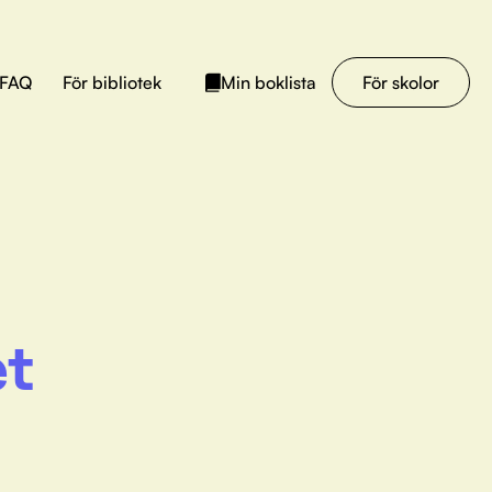
FAQ
För bibliotek
För skolor
Min boklista
et