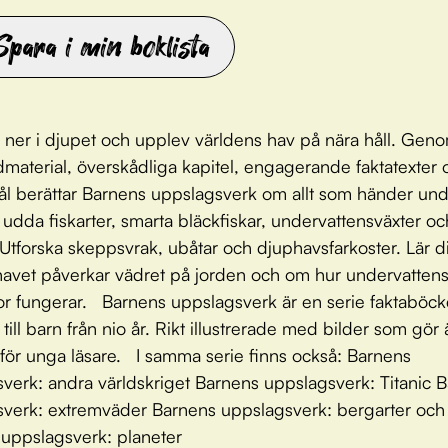
Spara i min boklista
 ner i djupet och upplev världens hav på nära håll. Geno
ldmaterial, överskådliga kapitel, engagerande faktatexter 
ål berättar Barnens uppslagsverk om allt som händer und
udda fiskarter, smarta bläckfiskar, undervattensväxter oc
. Utforska skeppsvrak, ubåtar och djuphavsfarkoster. Lär 
avet påverkar vädret på jorden och om hur undervatten
r fungerar. Barnens uppslagsverk är en serie faktaböc
g till barn från nio år. Rikt illustrerade med bilder som gö
för unga läsare. I samma serie finns också: Barnens
verk: andra världskriget Barnens uppslagsverk: Titanic 
verk: extremväder Barnens uppslagsverk: bergarter och k
uppslagsverk: planeter