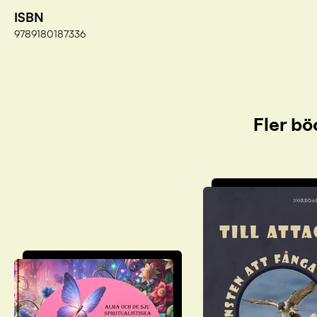
ISBN
9789180187336
Fler bö