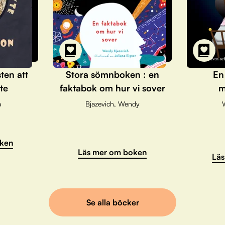
sten att
Stora sömnboken : en
En
te
faktabok om hur vi sover
m
a
Bjazevich, Wendy
ken
Läs mer om boken
Läs
Se alla böcker