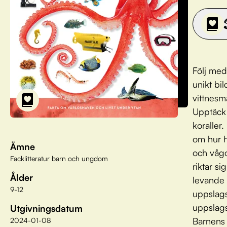
Följ med
unikt bi
vittnesm
Upptäck 
koraller
om hur h
Ämne
och vågo
Facklitteratur barn och ungdom
riktar si
Ålder
levande 
9-12
uppslags
uppslags
Utgivningsdatum
Barnens 
2024-01-08