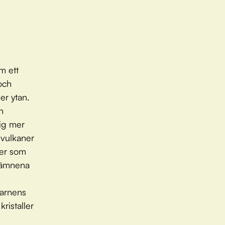
m ett
och
er ytan.
h
dig mer
svulkaner
ker som
r ämnena
Barnens
ristaller