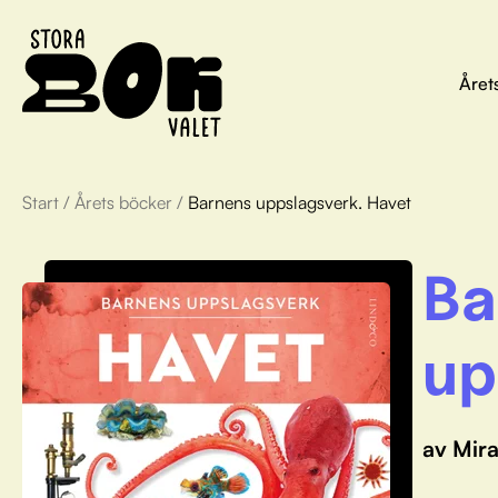
Året
Start
/
Årets böcker
/
Barnens uppslagsverk. Havet
Ba
up
av Mir