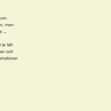
r om
en, men
re …
är lätt
man och
trationer