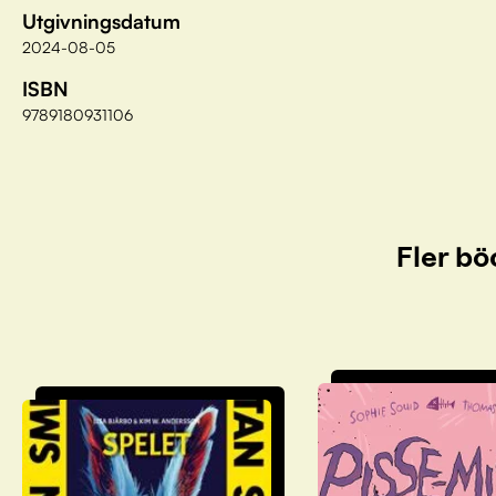
Utgivningsdatum
2024-08-05
ISBN
9789180931106
Fler bö