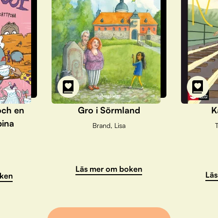
och en
Gro i Sörmland
K
pina
Brand, Lisa
T
Läs mer om boken
Läs
ken