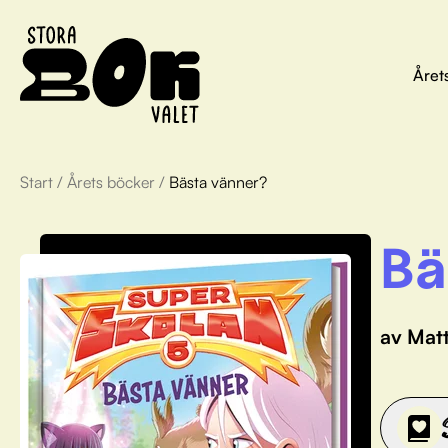
Året
Start
/
Årets böcker
/
Bästa vänner?
Bä
av Mat