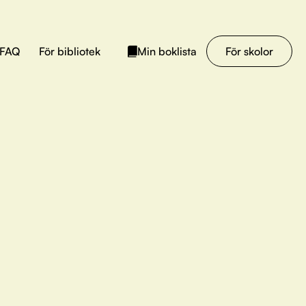
FAQ
För bibliotek
För skolor
Min boklista