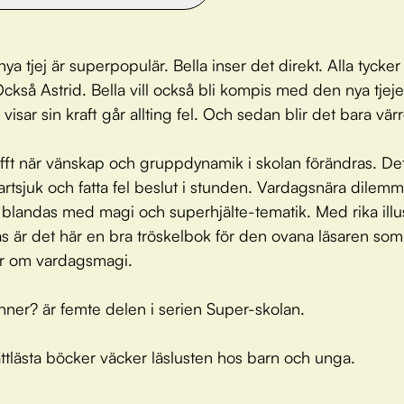
ya tjej är superpopulär. Bella inser det direkt. Alla tycke
ckså Astrid. Bella vill också bli kompis med den nya tjej
 visar sin kraft går allting fel. Och sedan blir det bara vär
ufft när vänskap och gruppdynamik i skolan förändras. Det 
svartsjuk och fatta fel beslut i stunden. Vardagsnära dilem
blandas med magi och superhjälte-tematik. Med rika illus
as är det här en bra tröskelbok för den ovana läsaren som
 om vardagsmagi.
nner? är femte delen i serien Super-skolan.
ttlästa böcker väcker läslusten hos barn och unga.