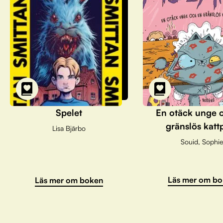
Spelet
En otäck unge 
gränslös katt
Lisa Bjärbo
Souid, Sophie
Läs mer om bo
Läs mer om boken