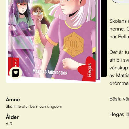
Skolans n
henne. O
när Bella
Det är t
att bli 
vänskap 
av Matti
drömmer
Bästa vä
Ämne
Skönlitteratur barn och ungdom
Hegas lä
Ålder
6-9