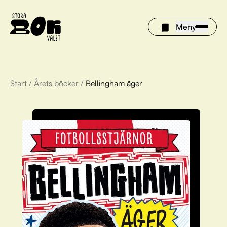
Meny
Start
/
Årets böcker
/
Bellingham äger
Årets böcker
Om Stora bokvalet
Olivia tipsar
Vinnare
FAQ
För bibliotek