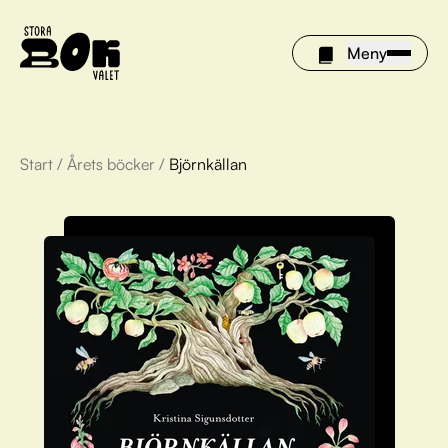
Meny
Start
/
Årets böcker
/
Björnkällan
Årets böcker
Om Stora bokvalet
Olivia tipsar
Vinnare
FAQ
För bibliotek