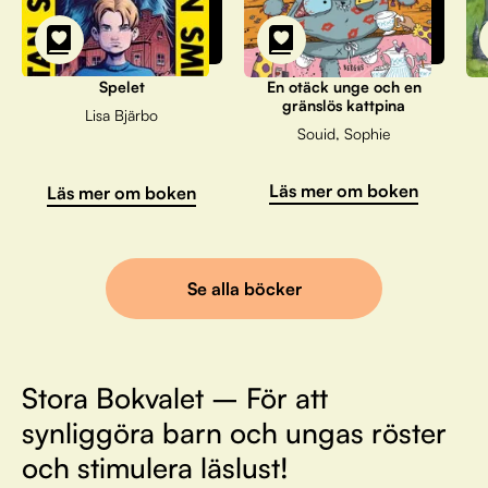
Spelet
En otäck unge och en
gränslös kattpina
Lisa Bjärbo
Souid, Sophie
Läs mer om boken
Läs mer om boken
Se alla böcker
Stora Bokvalet – För att
synliggöra barn och ungas röster
och stimulera läslust!