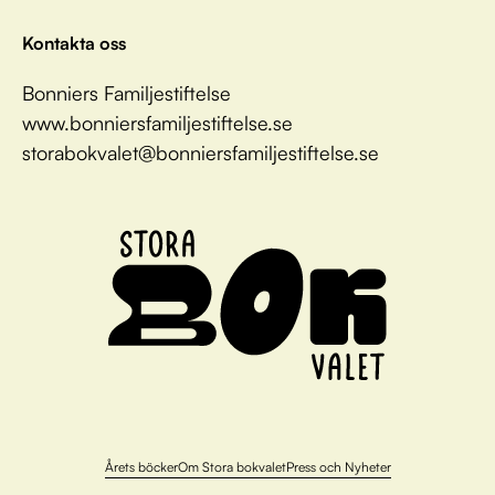
Kontakta oss
Bonniers Familjestiftelse
www.bonniersfamiljestiftelse.se
storabokvalet@bonniersfamiljestiftelse.se
Årets böcker
Om Stora bokvalet
Press och Nyheter