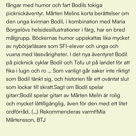
fångar med humor och fart Bodils tokiga
picknickäventyr. Mårten Melins korta berättelser om
den unga kvinnan Bodil, i kombination med Maria
Borgelövs helsidesillustrationer i färg, har en bred
målgrupp. Böckernas humor uppskattas lika mycket
av nybörjarläsare som SFI-elever och unga och
vuxna med lässvårigheter. I det nya äventyret Bodil
på picknick cyklar Bodil och Tofu ut på landet för att
fika i lugn och ro … Som vanligt går saker inte riktigt
som Bodil tänkt sig, och historien får ett oväntat slut
som lockar till skratt.Sagt om Bodil spelar
gitarr:Bodil spelar gitarr av Mårten Melin är rolig
och mycket lättillgänglig, även för den med ett litet
ordförråd. (…) Rekommenderas varmt!Mia
Mårtensson, BTJ