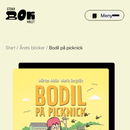
Meny
Start
/
Årets böcker
/
Bodil på picknick
Årets böcker
Om Stora bokvalet
Olivia tipsar
Vinnare
FAQ
För bibliotek