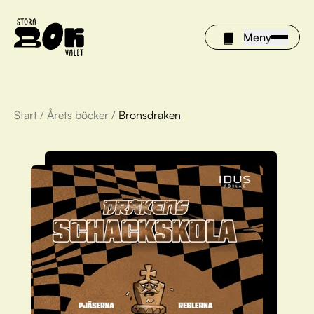
Meny
Start
/
Årets böcker
/
Bronsdraken
Årets böcker
Om Stora bokvalet
Olivia tipsar
Vinnare
FAQ
För bibliotek