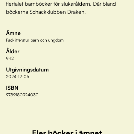
flertalet barnböcker för slukaråldern. Däribland
böckerna Schackklubben Draken.
Ämne
Facklitteratur barn och ungdom
Ålder
9-12
Utgivningsdatum
2024-12-06
ISBN
9789180924030
Fler böcker i ämnet