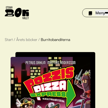
Meny
Start
/
Årets böcker
/
Burritobanditerna
Årets böcker
Om Stora bokvalet
Olivia tipsar
Vinnare
FAQ
För bibliotek