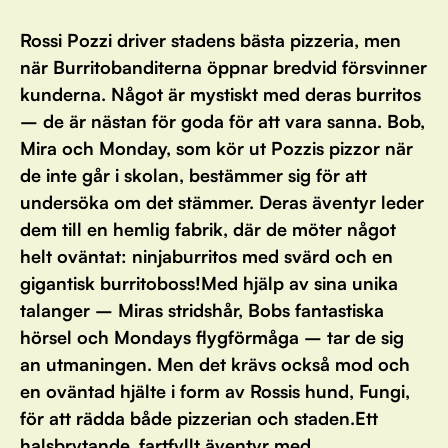
Rossi Pozzi driver stadens bästa pizzeria, men
när Burritobanditerna öppnar bredvid försvinner
kunderna. Något är mystiskt med deras burritos
– de är nästan för goda för att vara sanna. Bob,
Mira och Monday, som kör ut Pozzis pizzor när
de inte går i skolan, bestämmer sig för att
undersöka om det stämmer. Deras äventyr leder
dem till en hemlig fabrik, där de möter något
helt oväntat: ninjaburritos med svärd och en
gigantisk burritoboss!Med hjälp av sina unika
talanger – Miras stridshår, Bobs fantastiska
hörsel och Mondays flygförmåga – tar de sig
an utmaningen. Men det krävs också mod och
en oväntad hjälte i form av Rossis hund, Fungi,
för att rädda både pizzerian och staden.Ett
halsbrytande, fartfyllt äventyr med