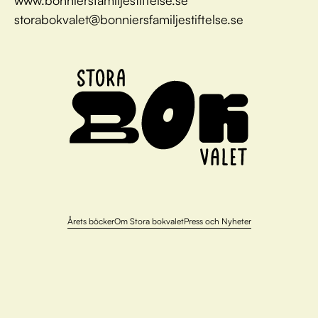
storabokvalet@bonniersfamiljestiftelse.se
Årets böcker
Om Stora bokvalet
Press och Nyheter