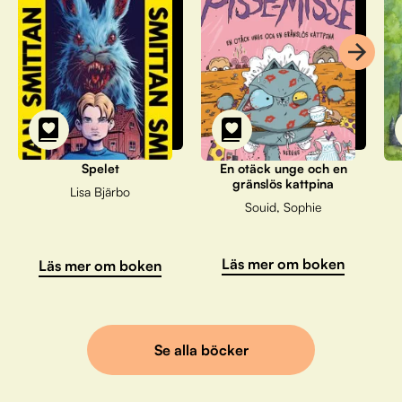
Spelet
En otäck unge och en
gränslös kattpina
Lisa Bjärbo
Souid, Sophie
Läs mer om boken
Läs mer om boken
Se alla böcker