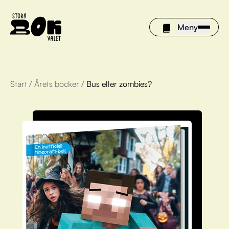
Meny
Start
/
Årets böcker
/
Bus eller zombies?
Årets böcker
Om Stora bokvalet
Olivia tipsar
Vinnare
FAQ
För bibliotek