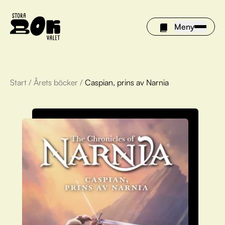
Meny
Start
/
Årets böcker
/
Caspian, prins av Narnia
Årets böcker
Om Stora bokvalet
Olivia tipsar
Vinnare
FAQ
För bibliotek