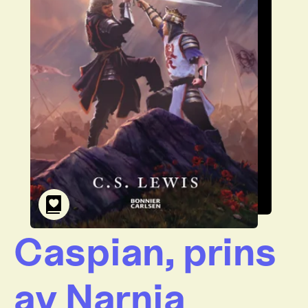
Caspian, prins
av Narnia