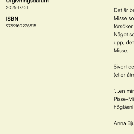
Utgivningsdatum
2025-07-21
Det är b
Misse so
ISBN
försöker
9789150225815
Något so
upp, det 
Misse.
Sivert oc
(eller åt
"...en m
Pisse-Mi
högläsni
Anna Bju