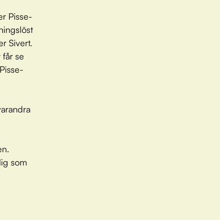
er Pisse-
ningslöst
r Sivert.
 får se
 Pisse-
 varandra
en.
lig som