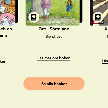
och en
Gro i Sörmland
K
pina
Brand, Lisa
T
Läs mer om boken
Läs
ken
Se alla böcker