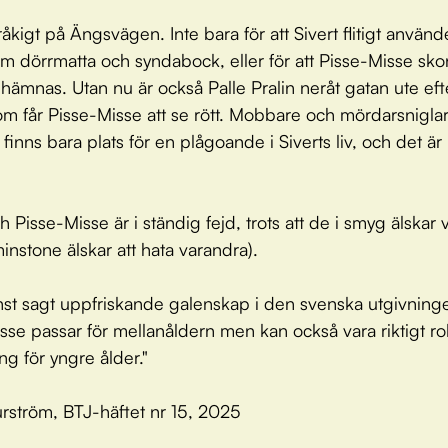
råkigt på Ängsvägen. Inte bara för att Sivert flitigt använd
m dörrmatta och syndabock, eller för att Pisse-Misse sko
 hämnas. Utan nu är också Palle Pralin neråt gatan ute efte
m får Pisse-Misse att se rött. Mobbare och mördarsniglar
finns bara plats för en plågoande i Siverts liv, och det är
h Pisse-Misse är i ständig fejd, trots att de i smyg älskar
minstone älskar att hata varandra).
inst sagt uppfriskande galenskap i den svenska utgivning
sse passar för mellanåldern men kan också vara riktigt ro
ng för yngre ålder."
rström, BTJ-häftet nr 15, 2025