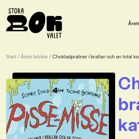
Året
Start
/
Årets böcker
/
Chokladpraliner i brallan och en total ka
Ch
br
ka