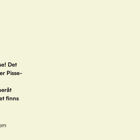
se! Det
er Pisse-
neråt
et finns
 om