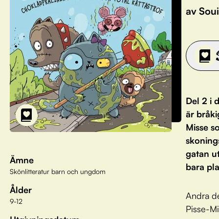
av Soui
Del 2 i 
är bråki
Misse s
skoning
gatan ut
Ämne
bara pla
Skönlitteratur barn och ungdom
Ålder
Andra de
9-12
Pisse-Mi