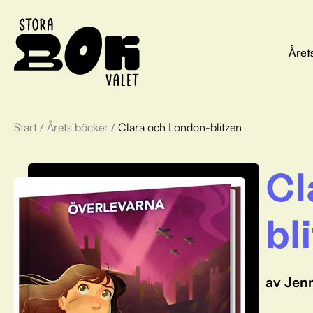
Året
Start
/
Årets böcker
/
Clara och London-blitzen
Cl
bl
av Jenn