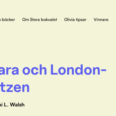
s böcker
Om Stora bokvalet
Olivia tipsar
Vinnare
ara och London-
itzen
i L. Walsh