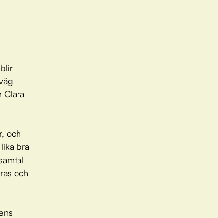
blir
iväg
n Clara
r, och
lika bra
samtal
tras och
iens