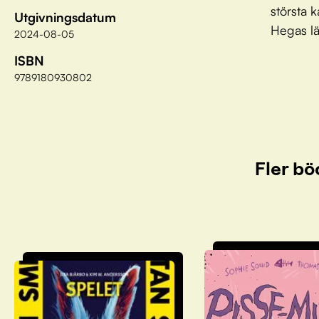
största k
Utgivningsdatum
Hegas lä
2024-08-05
ISBN
9789180930802
Fler bö