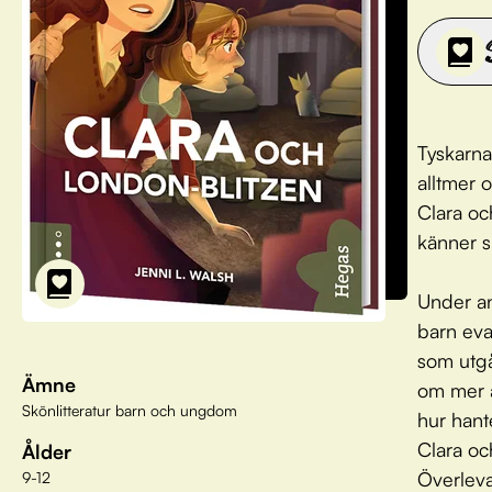
Tyskarna
alltmer 
Clara oc
känner si
Under an
barn eva
som utgå
Ämne
om mer a
Skönlitteratur barn och ungdom
hur hant
Clara oc
Ålder
Överleva
9-12