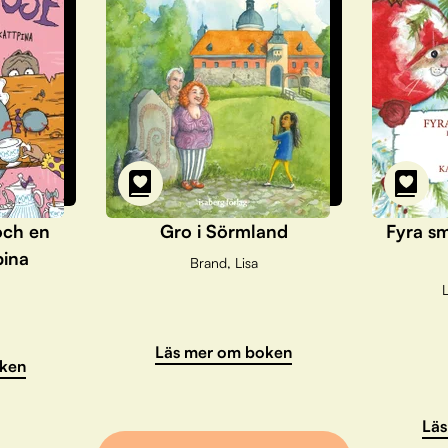
och en
Gro i Sörmland
Fyra sm
pina
Brand, Lisa
L
Läs mer om boken
ken
Läs