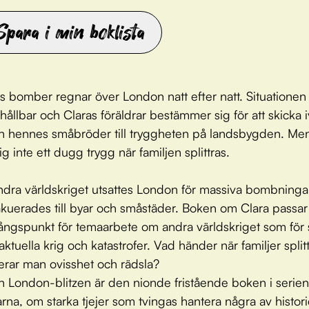
Spara i min boklista
s bomber regnar över London natt efter natt. Situationen 
ohållbar och Claras föräldrar bestämmer sig för att skicka 
h hennes småbröder till tryggheten på landsbygden. Me
g inte ett dugg trygg när familjen splittras.
dra världskriget utsattes London för massiva bombninga
kuerades till byar och småstäder. Boken om Clara passar 
ngspunkt för temaarbete om andra världskriget som för 
ktuella krig och katastrofer. Vad händer när familjer split
erar man ovisshet och rädsla?
h London-blitzen är den nionde fristående boken i serien
rna, om starka tjejer som tvingas hantera några av histor