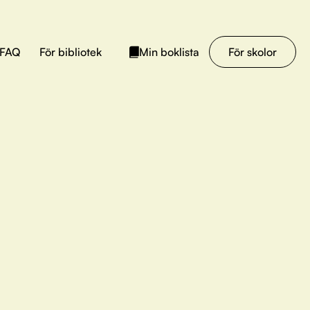
FAQ
För bibliotek
För skolor
Min boklista