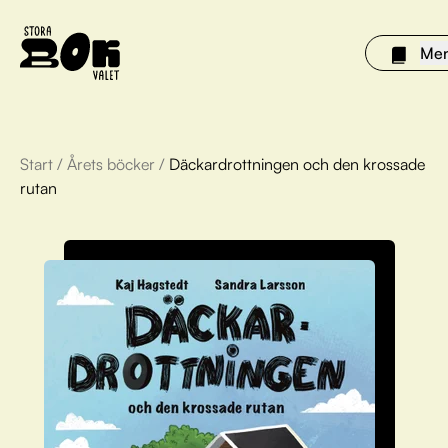
Me
Start
/
Årets böcker
/
Däckardrottningen och den krossade
Årets böcker
rutan
Om Stora bokvalet
Olivia tipsar
Vinnare
FAQ
För bibliotek