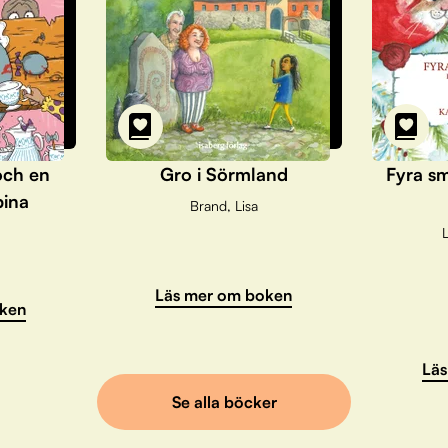
och en
Gro i Sörmland
Fyra sm
pina
Brand, Lisa
L
Läs mer om boken
ken
Läs
Se alla böcker