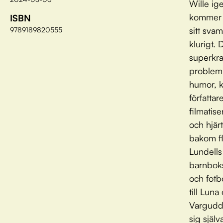
Wille ige
kommer 
ISBN
sitt sva
9789189820555
klurigt.
superkra
problem,
humor, 
författa
filmatis
och hjä
bakom fl
Lundells
barnboks
och fotb
till Lun
Vargudde
sig själ