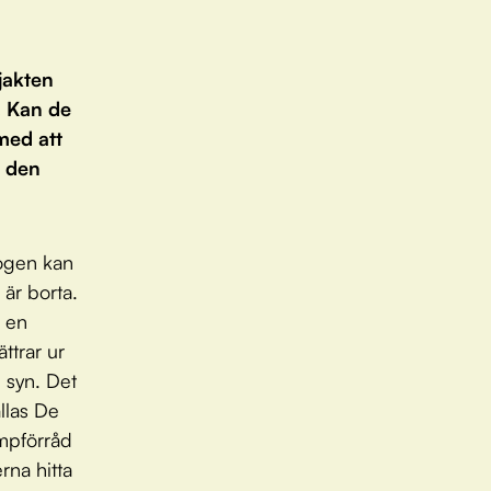
jakten
. Kan de
med att
r den
kogen kan
är borta.
r en
ttrar ur
 syn. Det
llas De
ampförråd
rna hitta