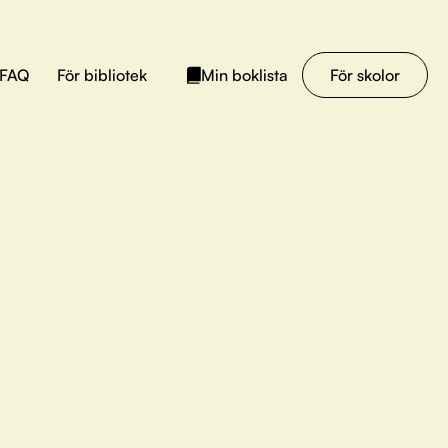
FAQ
För bibliotek
För skolor
Min boklista