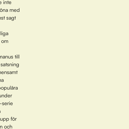
e inte
röna med
st sagt
liga
t om
anus till
 satsning
mensamt
na
 populära
Dunder
-serie
a
 upp för
rn och