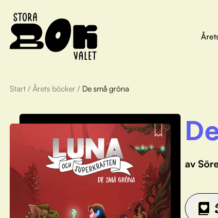
Året
Start
/
Årets böcker
/
De små gröna
De
av Söre