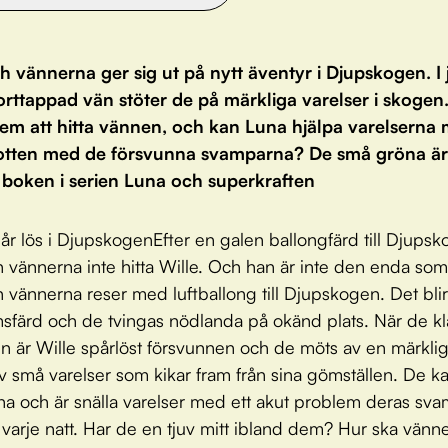
 vännerna ger sig ut på nytt äventyr i Djupskogen. I 
orttappad vän stöter de på märkliga varelser i skogen
dem att hitta vännen, och kan Luna hjälpa varelserna 
 botten med de försvunna svamparna? De små gröna ä
 boken i serien Luna och superkraften
går lös i DjupskogenEfter en galen ballongfärd till Djups
 vännerna inte hitta Wille. Och han är inte den enda som 
 vännerna reser med luftballong till Djupskogen. Det bli
färd och de tvingas nödlanda på okänd plats. När de klä
n är Wille spårlöst försvunnen och de möts av en märklig
av små varelser som kikar fram från sina gömställen. De ka
a och är snälla varelser med ett akut problem deras sv
varje natt. Har de en tjuv mitt ibland dem? Hur ska vänne