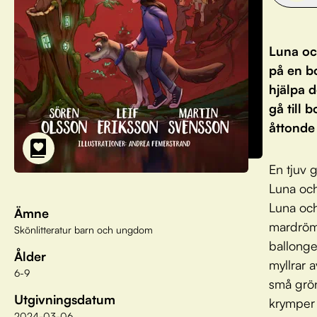
Luna och
på en b
hjälpa 
gå till
åttonde
En tjuv 
Luna och
Luna och
Ämne
mardröms
Skönlitteratur barn och ungdom
ballonge
Ålder
myllrar 
6-9
små grön
Utgivningsdatum
krymper 
2024-03-06