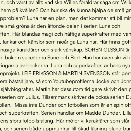
n, och värst av allt: vad ska Willes föräldrar säga om Will
hem på kvällen? Och hur ska de kunna hjälpa de små g
mpproblem? Luna har en plan, men det kommer att bli min
 De små gröna är den åttonde delen i serien Luna och
ften. Här blandas magi och häftiga superkrafter med van
 tankar och känslor som nioåriga Luna har. Här finns got
knasiga karaktärer och stark vänskap. SÖREN OLSSON är
ren bakom succéerna Sune och Bert. Han har även skrivit m
eringarna av böckerna. Luna och superkraften är hans nya
rteprojekt. LEIF ERIKSSON & MARTIN SVENSSON står ge
era bästsäljare, så som Youtubeprofilerna Jocke och Jon
 självbiografier. Martin har dessutom tidigare skrivit den
serien om Julius. Tillsammans skriver de också serien 
ollen. Missa inte Dunder och fotbollen som är en spin off
a och superkraften. Serien handlar om Madde Dunder, Lill
ns stora fotbollstalang. Här möter vi karaktärer som står
va, och serien både uppmuntrar till ökad läsning bland ba