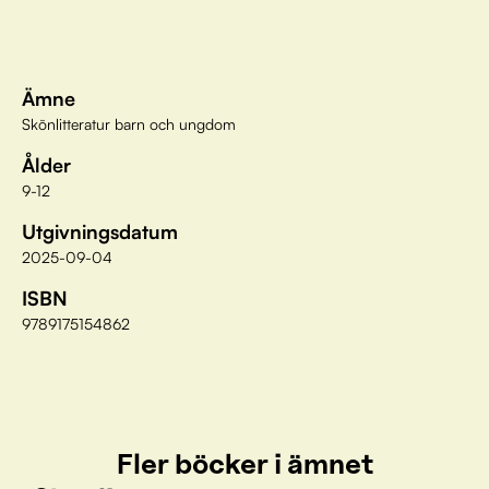
Ämne
Skönlitteratur barn och ungdom
Ålder
9-12
Utgivningsdatum
2025-09-04
ISBN
9789175154862
Fler böcker i ämnet