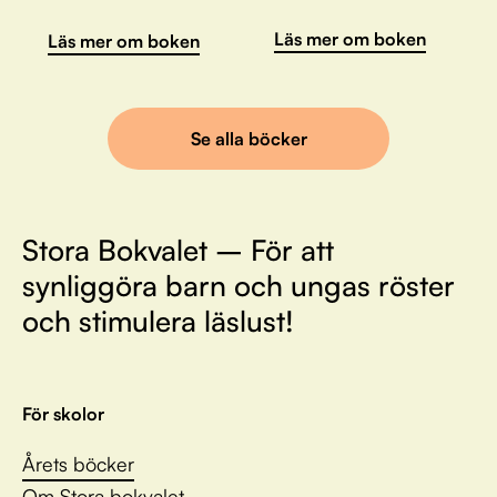
Läs mer om boken
Läs mer om boken
Se alla böcker
Stora Bokvalet – För att
synliggöra barn och ungas röster
och stimulera läslust!
För skolor
Årets böcker
Om Stora bokvalet