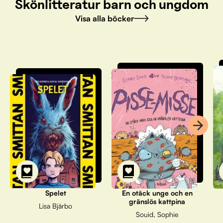
Skönlitteratur barn och ungdom
Visa alla böcker
Spelet
En otäck unge och en
gränslös kattpina
Lisa Bjärbo
Souid, Sophie