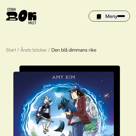
Meny
Start
/
Årets böcker
/
Den blå dimmans rike
Årets böcker
Om Stora bokvalet
Olivia tipsar
Vinnare
FAQ
För bibliotek