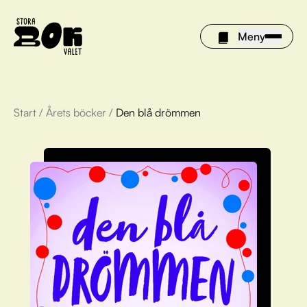
Meny
Start
/
Årets böcker
/
Den blå drömmen
Årets böcker
Om Stora bokvalet
Olivia tipsar
Vinnare
FAQ
För bibliotek