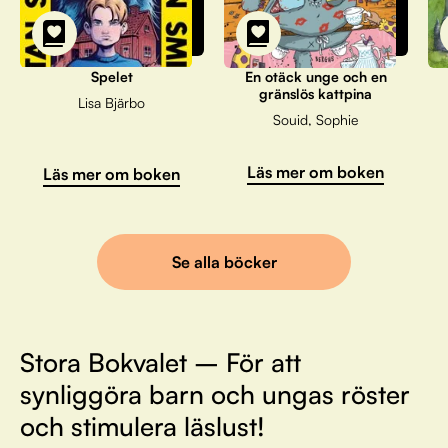
Spelet
En otäck unge och en
gränslös kattpina
Lisa Bjärbo
Souid, Sophie
Läs mer om boken
Läs mer om boken
Se alla böcker
Stora Bokvalet – För att
synliggöra barn och ungas röster
och stimulera läslust!