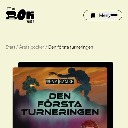
Meny
Start
/
Årets böcker
/
Den första turneringen
Årets böcker
Om Stora bokvalet
Olivia tipsar
Vinnare
FAQ
För bibliotek