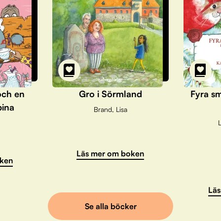
och en
Gro i Sörmland
Fyra sm
pina
Brand, Lisa
L
Läs mer om boken
ken
Läs
Se alla böcker