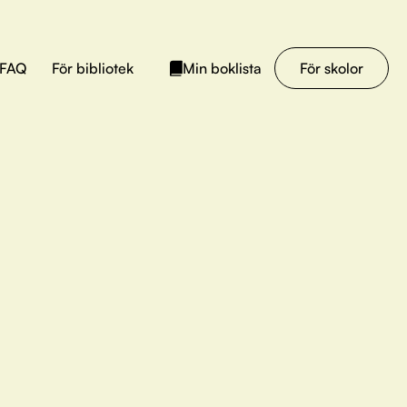
FAQ
För bibliotek
För skolor
Min boklista