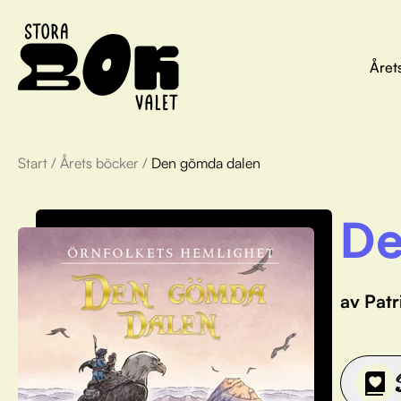
Året
Start
/
Årets böcker
/
Den gömda dalen
De
av Pat