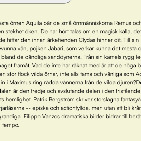
asta örnen Aquila bär de små örnmänniskorna Remus oc
 stekhet öken. De har hört talas om en magisk källa, det
de hittar den innan ärkefienden Clydas hinner dit. Till sin 
yvunna vän, pojken Jabari, som verkar kunna det mesta o
 bland de oändliga sanddynerna. Från sin kamels rygg l
paget framåt. Vad de inte har räknat med är att de höga 
en stor flock vilda örnar, inte alls tama och vänliga som A
n i Maximus ring rädda vännerna från de vilda djuren?
len är den tredje och avslutande delen i den fristående 
ts hemlighet. Patrik Bergström skriver storslagna fantasy
jarläsarna -- episka och actionfyllda, men utan att bli krå
grandiga. Filippo Vanzos dramatiska bilder bidrar till berä
h tempo.