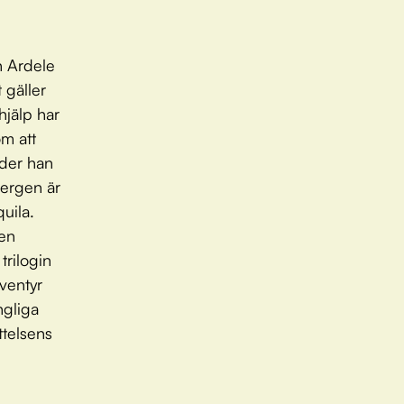
h Ardele
 gäller
hjälp har
m att
eder han
bergen är
quila.
Den
trilogin
äventyr
ngliga
ttelsens