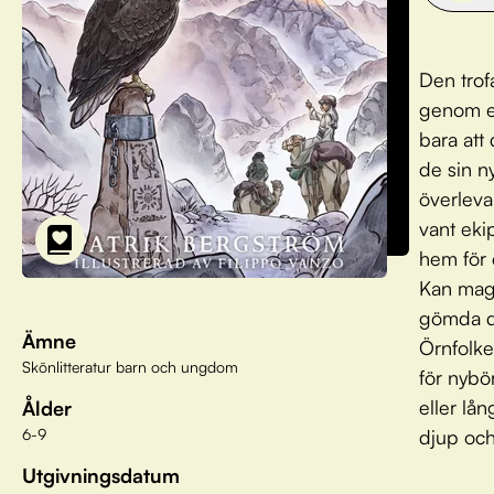
Den trof
genom en
bara att 
de sin n
överleva
vant eki
hem för 
Kan magi
gömda da
Ämne
Örnfolke
Skönlitteratur barn och ungdom
för nybör
eller lån
Ålder
6-9
djup oc
Utgivningsdatum