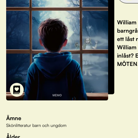
William 
barngrå
ett lås
William
inlåst? 
MÖTEN. 
Ämne
Skönlitteratur barn och ungdom
Ålder