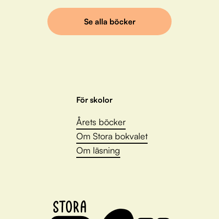
Se alla böcker
För skolor
Årets böcker
Om Stora bokvalet
Om läsning