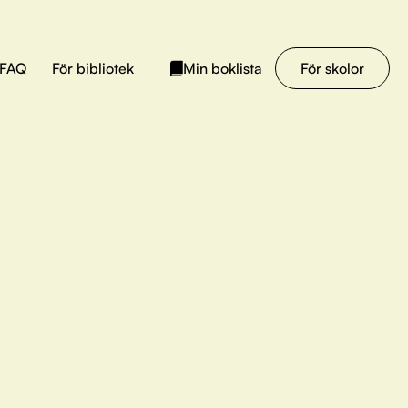
FAQ
För bibliotek
För skolor
Min boklista