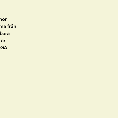
 hör
mma från
 bara
 är
LIGA