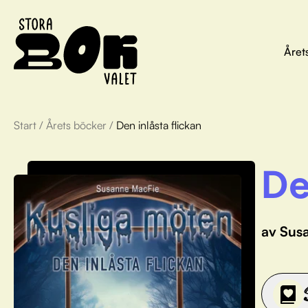
Året
Start
/
Årets böcker
/
Den inlåsta flickan
De
av Sus