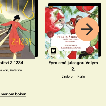
atitzi Z-1234
Fyra små julsagor. Volym
2.
aikon, Katarina
Linderoth, Karin
 mer om boken