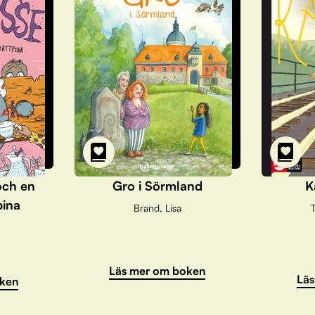
och en
Gro i Sörmland
K
pina
Brand, Lisa
T
Läs mer om boken
Läs
ken