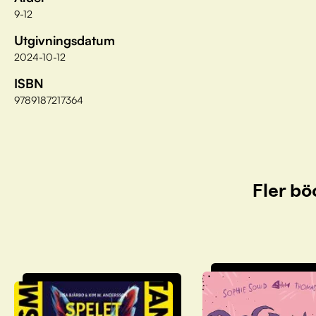
9-12
Utgivningsdatum
2024-10-12
ISBN
9789187217364
Fler bö