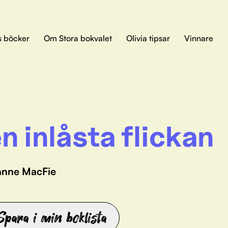
s böcker
Om Stora bokvalet
Olivia tipsar
Vinnare
n inlåsta flickan
anne MacFie
Spara i min boklista