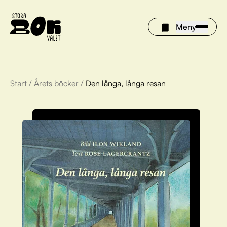
Meny
Start
/
Årets böcker
/
Den långa, långa resan
Årets böcker
Om Stora bokvalet
Olivia tipsar
Vinnare
FAQ
För bibliotek