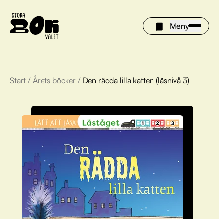
Meny
Start
/
Årets böcker
/
Den rädda lilla katten (läsnivå 3)
Årets böcker
Om Stora bokvalet
Olivia tipsar
Vinnare
FAQ
För bibliotek