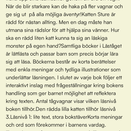
När de blir starkare kan de haka på fler vagnar och
ge sig ut på alla möjliga äventyr!Katten Sture är
rädd för nästan allting. Men en dag måste han
utmana sina rädslor för att hjälpa sina vänner. Hur
ska en rädd liten katt kunna ta sig an läskiga
monster på egen hand?Samtliga böcker i Läståget
är lättlästa och passar barn som precis börjar lära
sig att läsa. Böckerna består av korta berättelser
med enkla meningar och tydliga illustrationer som
underlättar läsningen. I slutet av varje bok följer ett
interaktivt inslag med frågeställningar kring bokens
handling som ger barnet möjlighet att reflektera
kring texten. Antal tågvagnar visar vilken läsnivå
boken tillhör.Den rädda lilla katten tillhör läsnivå
3.Läsnivå 1: lite text, stora bokstäverKorta meningar
och ord som förekommer i barnens vardag.