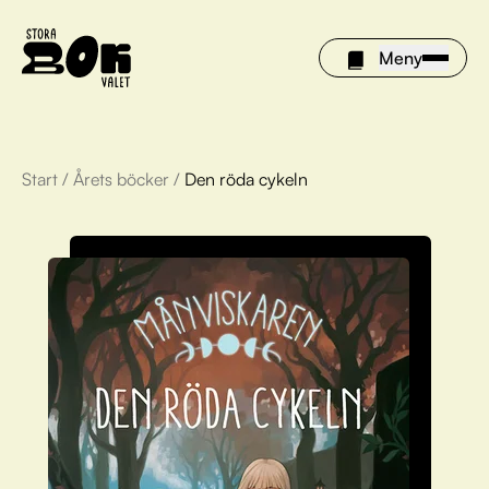
Meny
Start
/
Årets böcker
/
Den röda cykeln
Årets böcker
Om Stora bokvalet
Olivia tipsar
Vinnare
FAQ
För bibliotek