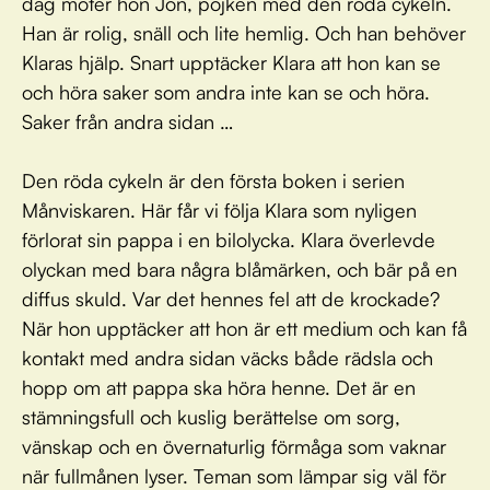
dag möter hon Jon, pojken med den röda cykeln.
Han är rolig, snäll och lite hemlig. Och han behöver
Klaras hjälp. Snart upptäcker Klara att hon kan se
och höra saker som andra inte kan se och höra.
Saker från andra sidan …
Den röda cykeln är den första boken i serien
Månviskaren. Här får vi följa Klara som nyligen
förlorat sin pappa i en bilolycka. Klara överlevde
olyckan med bara några blåmärken, och bär på en
diffus skuld. Var det hennes fel att de krockade?
När hon upptäcker att hon är ett medium och kan få
kontakt med andra sidan väcks både rädsla och
hopp om att pappa ska höra henne. Det är en
stämningsfull och kuslig berättelse om sorg,
vänskap och en övernaturlig förmåga som vaknar
när fullmånen lyser. Teman som lämpar sig väl för