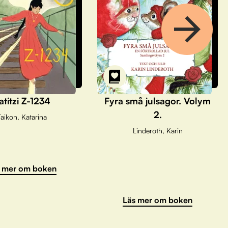
atitzi Z-1234
Fyra små julsagor. Volym
2.
aikon, Katarina
Linderoth, Karin
 mer om boken
Läs mer om boken