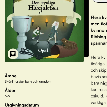
Flera kv
men tioå
kvinnor
Ribbing
spännan
Flera kv
tioåriga
och skip
Ämne
bevis so
Skönlitteratur barn och ungdom
bara någ
kan resa
Ålder
oskuld. 
6-9
verkliga
Utgivningsdatum