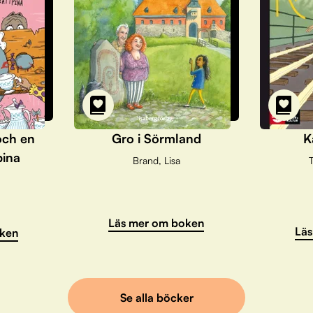
och en
Gro i Sörmland
K
pina
Brand, Lisa
T
Läs mer om boken
Läs
ken
Se alla böcker