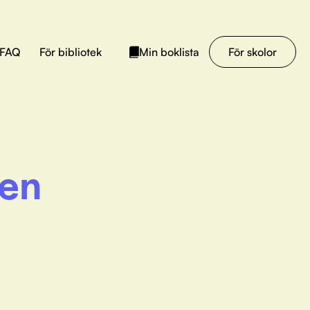
FAQ
För bibliotek
För skolor
Min boklista
ten