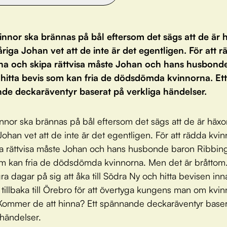
innor ska brännas på bål eftersom det sägs att de är 
riga Johan vet att de inte är det egentligen. För att 
na och skipa rättvisa måste Johan och hans husbond
 hitta bevis som kan fria de dödsdömda kvinnorna. Ett
de deckaräventyr baserat på verkliga händelser.
innor ska brännas på bål eftersom det sägs att de är häx
 Johan vet att de inte är det egentligen. För att rädda kvi
a rättvisa måste Johan och hans husbonde baron Ribbing
m kan fria de dödsdömda kvinnorna. Men det är bråttom
ra dagar på sig att åka till Södra Ny och hitta bevisen in
 tillbaka till Örebro för att övertyga kungens man om kvi
Kommer de att hinna? Ett spännande deckaräventyr baser
 händelser.