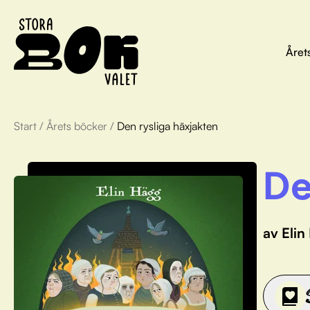
Året
Start
/
Årets böcker
/
Den rysliga häxjakten
De
av Elin