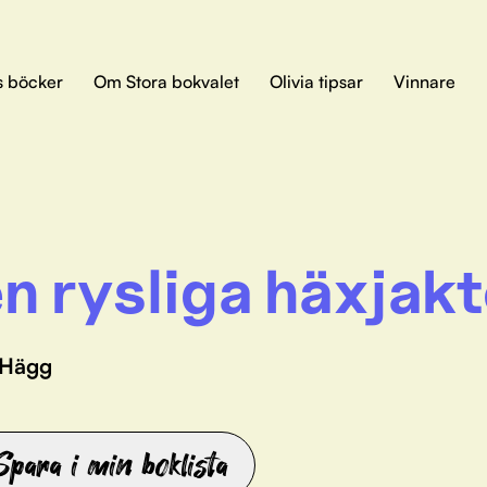
s böcker
Om Stora bokvalet
Olivia tipsar
Vinnare
n rysliga häxjak
 Hägg
Spara i min boklista