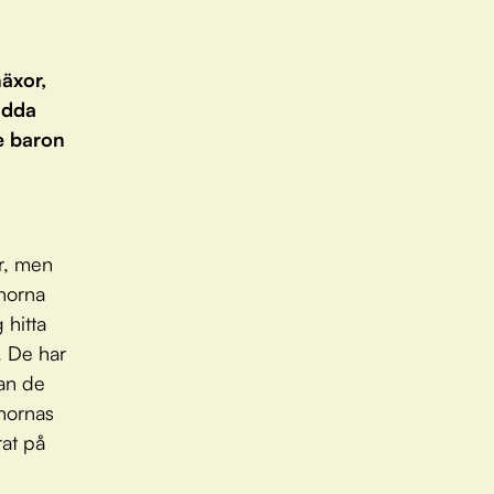
häxor,
rädda
e baron
or, men
nnorna
 hitta
. De har
nan de
nnornas
at på