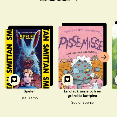
Spelet
En otäck unge och en
gränslös kattpina
Lisa Bjärbo
Souid, Sophie