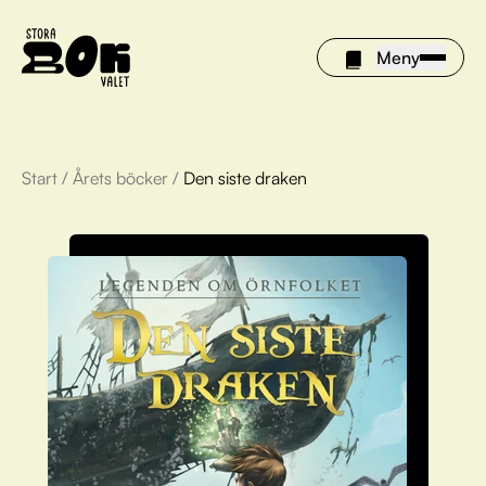
Meny
Start
/
Årets böcker
/
Den siste draken
Årets böcker
Om Stora bokvalet
Olivia tipsar
Vinnare
FAQ
För bibliotek