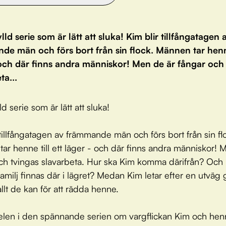
ylld serie som är lätt att sluka! Kim blir tillfångatagen 
e män och förs bort från sin flock. Männen tar henne
 och där finns andra människor! Men de är fångar och
ta...
lld serie som är lätt att sluka!
 tillfångatagen av främmande män och förs bort från sin fl
ar henne till ett läger - och där finns andra människor! 
ch tvingas slavarbeta. Hur ska Kim komma därifrån? Och
amilj finnas där i lägret? Medan Kim letar efter en utväg 
allt de kan för att rädda henne.
len i den spännande serien om vargflickan Kim och hen