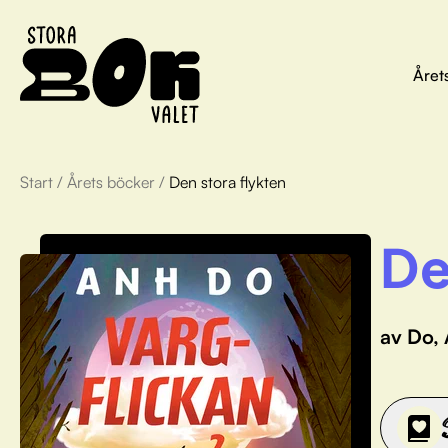
Året
Start
/
Årets böcker
/
Den stora flykten
De
av Do,