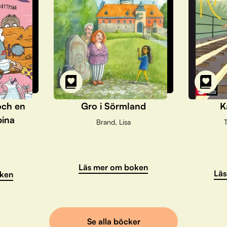
och en
Gro i Sörmland
K
pina
Brand, Lisa
T
Läs mer om boken
Läs
ken
Se alla böcker