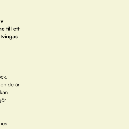
av
 till ett
 tvingas
ock.
Men de är
 kan
gör
nes