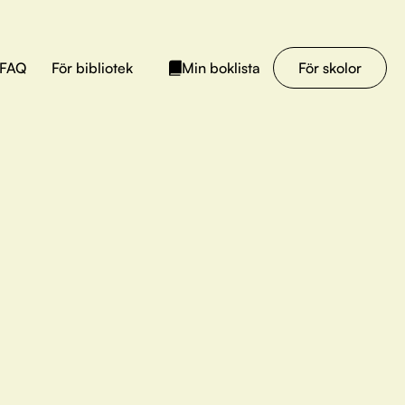
FAQ
För bibliotek
För skolor
Min boklista