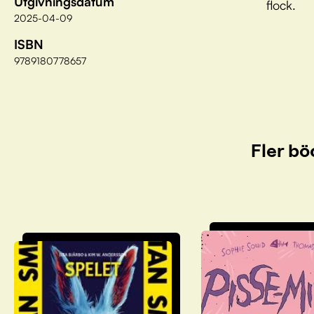
Utgivningsdatum
flock.
2025-04-09
ISBN
9789180778657
Fler bö