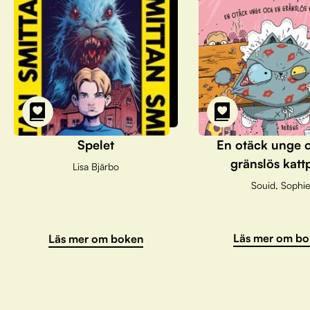
Spelet
En otäck unge 
gränslös katt
Lisa Bjärbo
Souid, Sophie
Läs mer om bo
Läs mer om boken