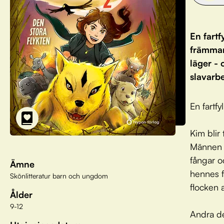
En fartf
främmand
läger -
slavarbe
En fartfy
Kim blir
Männen t
fångar o
Ämne
hennes f
Skönlitteratur barn och ungdom
flocken 
Ålder
9-12
Andra de