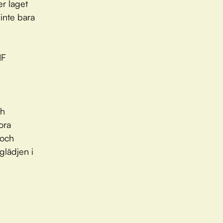
er laget
 inte bara
IF
ch
ora
 och
glädjen i