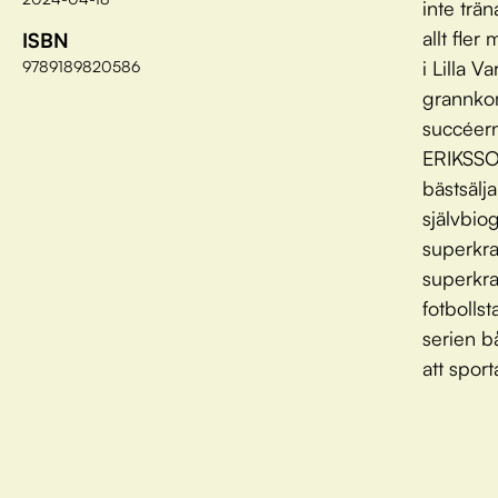
inte trä
allt fle
ISBN
i Lilla 
9789189820586
grannko
succéer
ERIKSSO
bästsälj
självbio
superkra
superkra
fotbollst
serien b
att sport