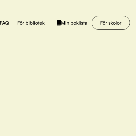
FAQ
För bibliotek
För skolor
Min boklista