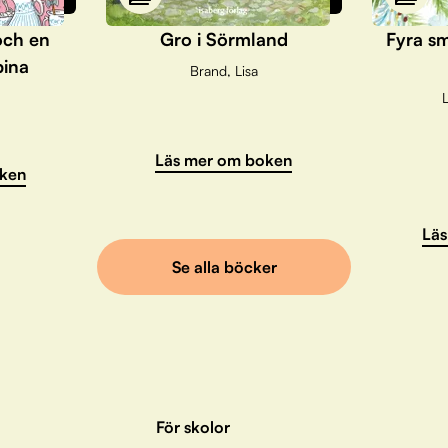
och en
Gro i Sörmland
Fyra sm
pina
Brand, Lisa
L
Läs mer om boken
ken
Läs
Se alla böcker
För skolor