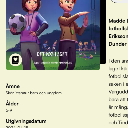
Madde Du
fotbolls
Eriksson
Dunder 
I den an
laget kä
fotbollsl
saken i e
Ämne
Vargudde
Skönlitteratur barn och ungdom
bara att
Ålder
är många
6-9
fotbolls
Utgivningsdatum
och Tind
2024-04-18