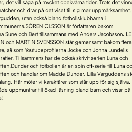
nar, det vill säga på mycket obekväma tider. Trots det vinn
r matcher och drar på det viset till sig mer uppmärksamhet,
Vargudden, utan också bland fotbollsklubbarna i
mmunerna.SÖREN OLSSON är författaren bakom
na Sune och Bert tillsammans med Anders Jacobsson. LE
N och MARTIN SVENSSON står gemensamt bakom flera
are, så som Youtubeprofilerna Jocke och Jonna Lundells
grafier. Tillsammans har de också skrivit serien Luna och
ften.Dunder och fotbollen är en spin off-serie till Luna o
ften och handlar om Madde Dunder, Lilla Varguddens st
alang. Här möter vi karaktärer som står upp för sig själva,
åde uppmuntrar till ökad läsning bland barn och visar på 
a!