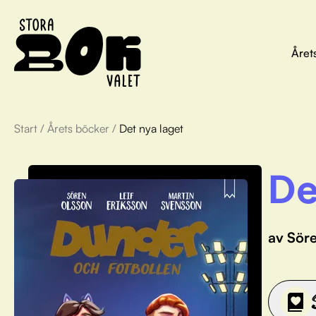
Året
Start
/
Årets böcker
/
Det nya laget
De
av Söre