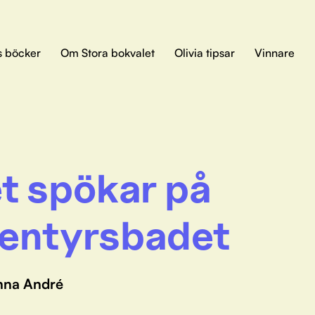
s böcker
Om Stora bokvalet
Olivia tipsar
Vinnare
t spökar på
entyrsbadet
nna André