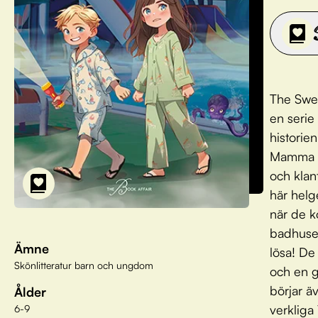
The Swed
en serie
historien
Mamma är
och klant
här helg
när de k
badhuset
Ämne
lösa! De
Skönlitteratur barn och ungdom
och en g
börjar ä
Ålder
verkliga
6-9