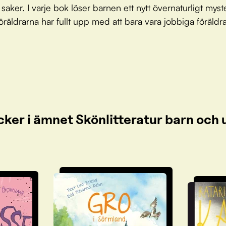
 saker. I varje bok löser barnen ett nytt övernaturligt myst
räldrarna har fullt upp med att bara vara jobbiga föräldra
cker i ämnet Skönlitteratur barn oc