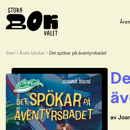
Året
Start
/
Årets böcker
/
Det spökar på äventyrsbadet
De
äv
av Joa