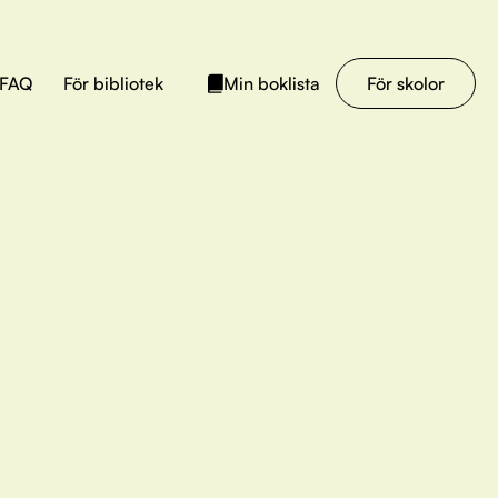
FAQ
För bibliotek
För skolor
Min boklista