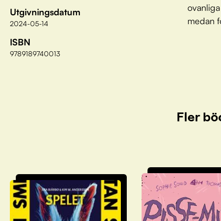
ovanliga
Utgivningsdatum
medan fö
2024-05-14
ISBN
9789189740013
Fler bö