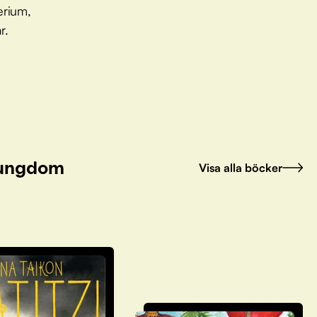
erium,
r.
h ungdom
Visa alla böcker