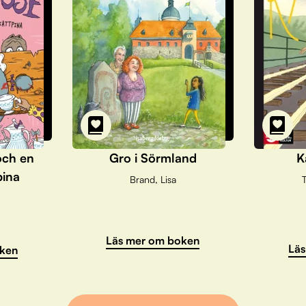
och en
Gro i Sörmland
K
pina
Brand, Lisa
T
Läs mer om boken
Läs
ken