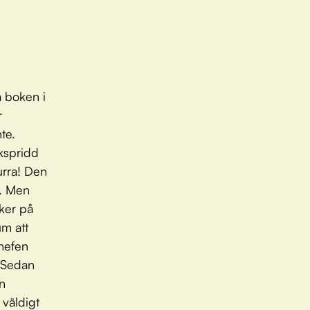
 boken i
r
te.
kspridd
Hurra! Den
d. Men
ker på
um att
chefen
s Sedan
n
 väldigt