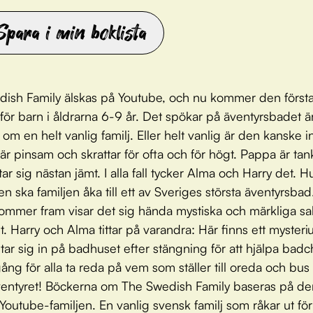
Spara i min boklista
ish Family älskas på Youtube, och nu kommer den första
 för barn i åldrarna 6-9 år. Det spökar på äventyrsbadet ä
 om en helt vanlig familj. Eller helt vanlig är den kanske in
 pinsam och skrattar för ofta och för högt. Pappa är tan
ar sig nästan jämt. I alla fall tycker Alma och Harry det. 
en ska familjen åka till ett av Sveriges största äventyrsba
ommer fram visar det sig hända mystiska och märkliga sa
. Harry och Alma tittar på varandra: Här finns ett mysteri
 tar sig in på badhuset efter stängning för att hjälpa bad
ång för alla ta reda på vem som ställer till oreda och bu
ventyret! Böckerna om The Swedish Family baseras på de
 Youtube-familjen. En vanlig svensk familj som råkar ut för