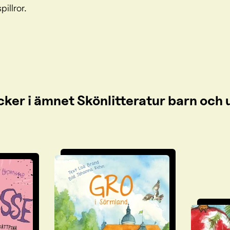
spillror.
cker i ämnet Skönlitteratur barn oc