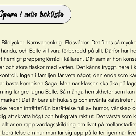
Spara i min boklista
 Bilolyckor. Kärnvapenkrig. Eldsvådor. Det finns så myck
hända, och Belle vill vara förberedd på allt. Därför har ho
t hemligt preppingförråd i källaren. Där samlar hon kons
r och stora flaskor med vatten. Det känns tryggt, nere i k
kontroll. Ingen i familjen får veta något, den enda som kän
 är bästa kompisen Saga. Men när klassen ska åka på läg
nting längre lugna Belle. Så många hemskheter som kan
emarken! Det är bara att huka sig och invänta katastrofen. 
ke redan inträffat?En berättelse full av humor, vänskap 
dig att skratta högt och hulkgråta rakt ut. Det värsta som 
 allt är en rapp vardagsskildring om livet på mellanstadi
 berättelse om hur man tar sig upp på fötter igen när live