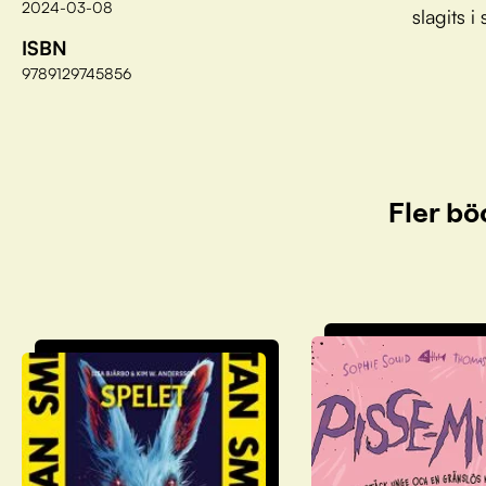
2024-03-08
slagits i 
ISBN
9789129745856
Fler bö