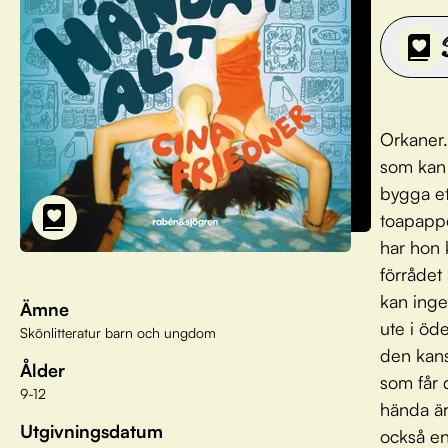
Orkaner.
som kan 
bygga et
toapappe
har hon 
förrådet
kan inge
Ämne
ute i öd
Skönlitteratur barn och ungdom
den kans
Ålder
som får 
9-12
hända är
Utgivningsdatum
också en