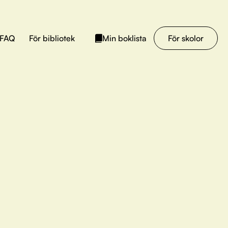
FAQ
För bibliotek
För skolor
Min boklista