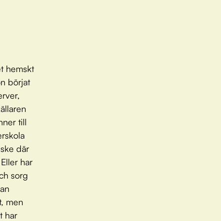
et hemskt
n börjat
erver,
ällaren
ner till
erskola
 ske där
Eller har
och sorg
kan
et, men
t har