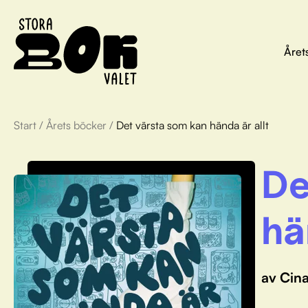
Året
Start
/
Årets böcker
/
Det värsta som kan hända är allt
De
hä
av Cina