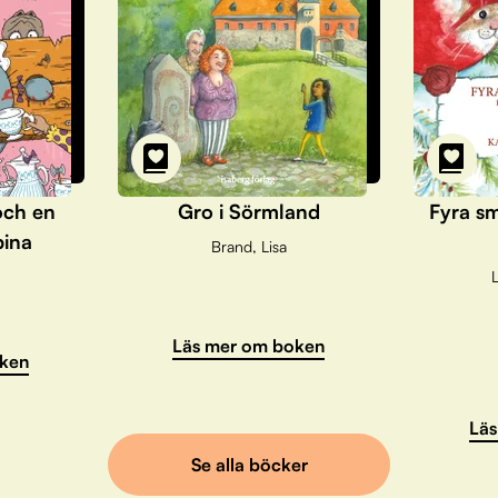
och en
Gro i Sörmland
Fyra sm
pina
Brand, Lisa
L
Läs mer om boken
ken
Läs
Se alla böcker