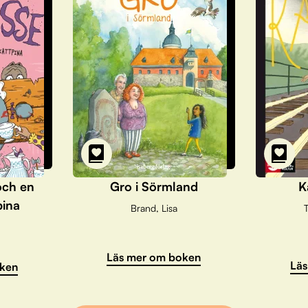
och en
Gro i Sörmland
K
pina
Brand, Lisa
T
Läs mer om boken
Läs
ken