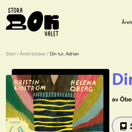
Året
Start
/
Årets böcker
/
Din tur, Adrian
Di
av Öbe