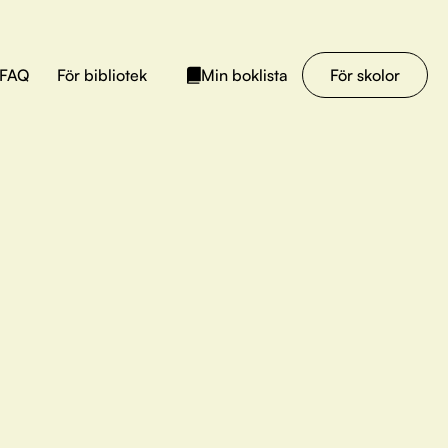
FAQ
För bibliotek
För skolor
Min boklista