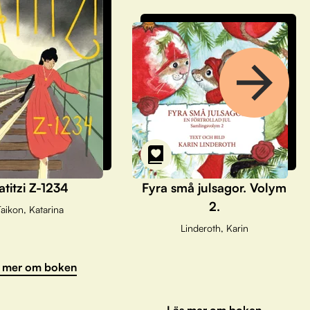
atitzi Z-1234
Fyra små julsagor. Volym
2.
aikon, Katarina
Linderoth, Karin
 mer om boken
Läs mer om boken