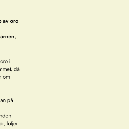
p av oro
barnen,
oro i
ummet, då
om om
han på
unden
r, följer