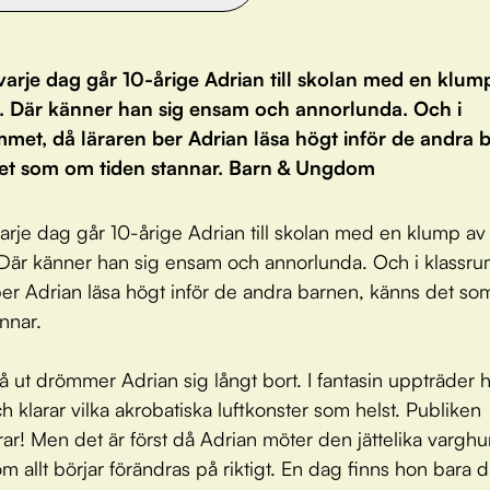
varje dag går 10-årige Adrian till skolan med en klum
. Där känner han sig ensam och annorlunda. Och i
mmet, då läraren ber Adrian läsa högt inför de andra 
et som om tiden stannar. Barn & Ungdom
arje dag går 10-årige Adrian till skolan med en klump av 
är känner han sig ensam och annorlunda. Och i klassr
ber Adrian läsa högt inför de andra barnen, känns det s
annar.
stå ut drömmer Adrian sig långt bort. I fantasin uppträder 
ch klarar vilka akrobatiska luftkonster som helst. Publiken
ar! Men det är först då Adrian möter den jättelika vargh
m allt börjar förändras på riktigt. En dag finns hon bara dä