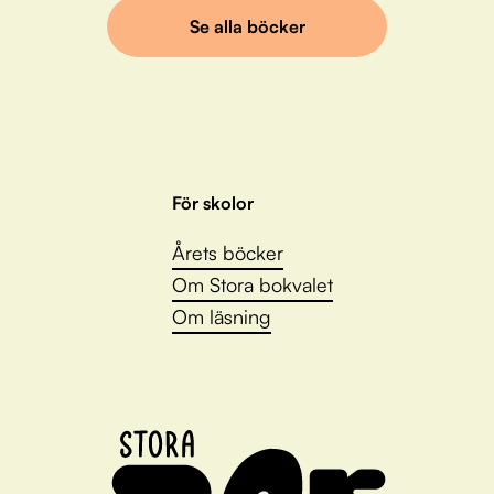
Se alla böcker
För skolor
Årets böcker
Om Stora bokvalet
Om läsning