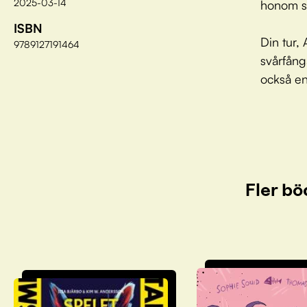
2025-03-14
honom sk
ISBN
Din tur,
9789127191464
svårfång
också en
Fler bö