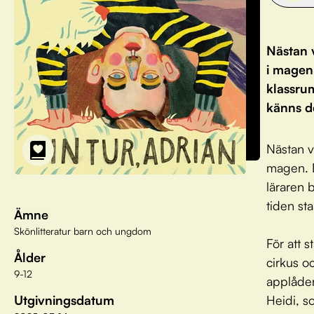
Nästan 
i magen
klassru
känns d
Nästan v
magen. D
läraren 
tiden st
Ämne
Skönlitteratur barn och ungdom
För att 
Ålder
cirkus o
9-12
applåder
Utgivningsdatum
Heidi, so