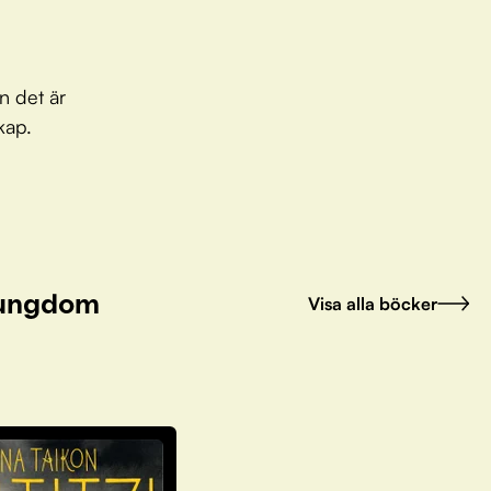
n det är
kap.
h ungdom
Visa alla böcker