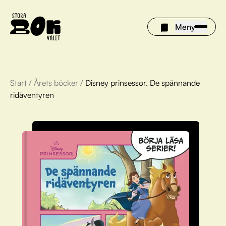
Meny
Start
/
Årets böcker
/
Disney prinsessor. De spännande
Årets böcker
ridäventyren
Om Stora bokvalet
Olivia tipsar
Vinnare
FAQ
För bibliotek