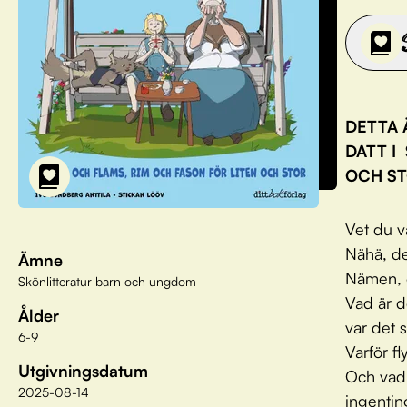
DETTA 
DATT I
OCH ST
Vet du v
Nähä, de
Ämne
Nämen, o
Skönlitteratur barn och ungdom
Vad är d
Ålder
var det 
6-9
Varför f
Utgivningsdatum
Och vad
2025-08-14
ingentin