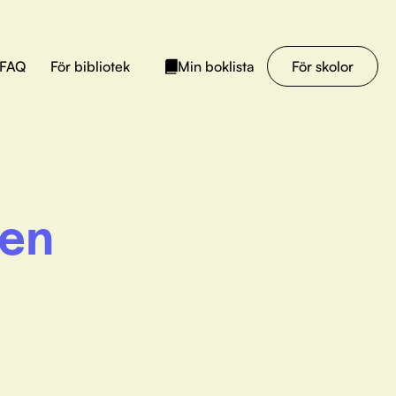
FAQ
För bibliotek
För skolor
Min boklista
ten