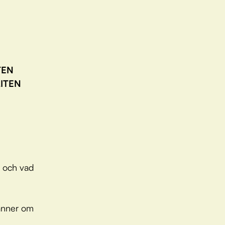
TEN
LITEN
a och vad
änner om