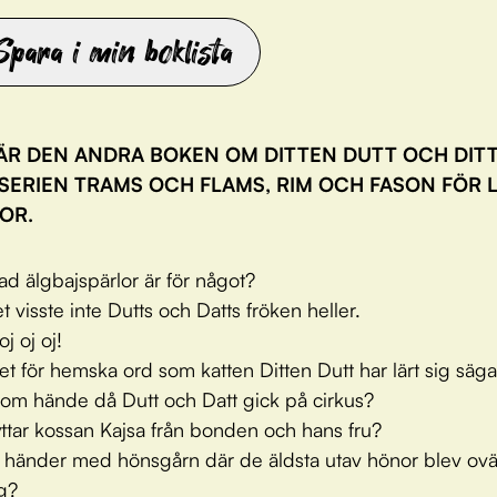
Spara i min boklista
ÄR DEN ANDRA BOKEN OM DITTEN DUTT OCH DIT
 SERIEN TRAMS OCH FLAMS, RIM OCH FASON FÖR 
OR.
ad älgbajspärlor är för något?
t visste inte Dutts och Datts fröken heller.
j oj oj!
et för hemska ord som katten Ditten Dutt har lärt sig säg
som hände då Dutt och Datt gick på cirkus?
lyttar kossan Kajsa från bonden och hans fru?
 händer med hönsgårn där de äldsta utav hönor blev ov
g?