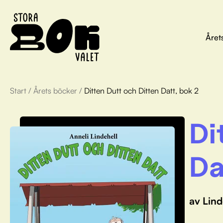
Året
Start
/
Årets böcker
/
Ditten Dutt och Ditten Datt, bok 2
Di
Da
av Lind