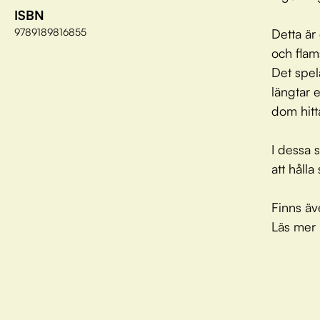
ISBN
9789189816855
Detta är
och flams
Det spel
längtar e
dom hitt
I dessa 
att håll
Finns äv
Läs mer 