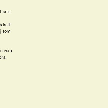
 Trams
s katt
oj som
an vara
dra.