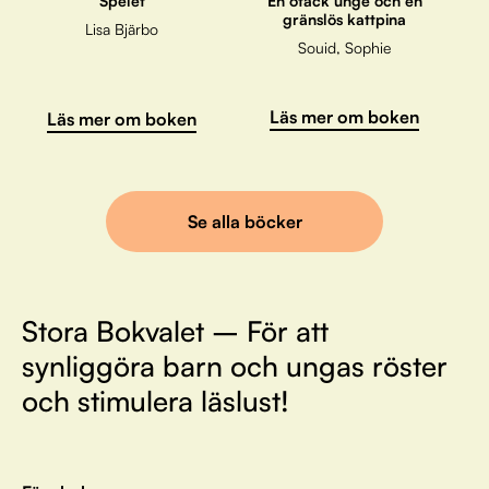
Spelet
En otäck unge och en
gränslös kattpina
Lisa Bjärbo
Souid, Sophie
Läs mer om boken
Läs mer om boken
Se alla böcker
Stora Bokvalet – För att
synliggöra barn och ungas röster
och stimulera läslust!