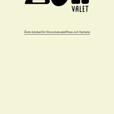
Årets böcker
Om Stora bokvalet
Press och Nyheter