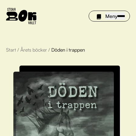
Meny
Start
/
Årets böcker
/
Döden i trappen
Årets böcker
Om Stora bokvalet
Olivia tipsar
Vinnare
FAQ
För bibliotek