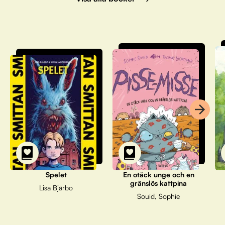
Spelet
En otäck unge och en
gränslös kattpina
Lisa Bjärbo
Souid, Sophie