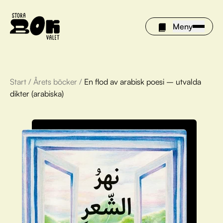
Meny
Start
/
Årets böcker
/
En flod av arabisk poesi – utvalda
Årets böcker
dikter (arabiska)
Om Stora bokvalet
Olivia tipsar
Vinnare
FAQ
För bibliotek