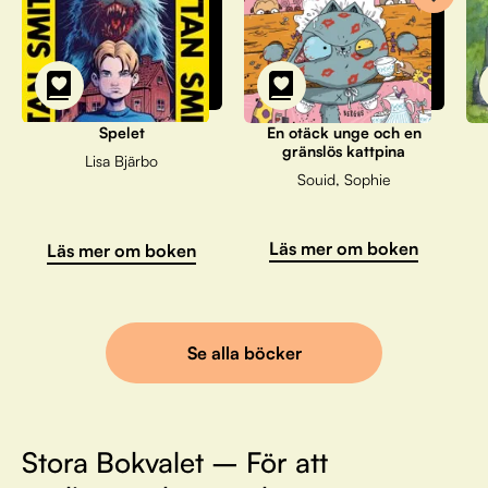
Spelet
En otäck unge och en
gränslös kattpina
Lisa Bjärbo
Souid, Sophie
Läs mer om boken
Läs mer om boken
Se alla böcker
Stora Bokvalet – För att