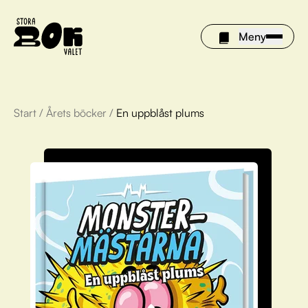
Meny
Start
/
Årets böcker
/
En uppblåst plums
Årets böcker
Om Stora bokvalet
Olivia tipsar
Vinnare
FAQ
För bibliotek