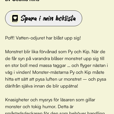
Spara i min boklista
Poff! Vatten-odjuret har blåst upp sig!
Monstret blir lika förvånad som Py och Kip. När de
de får syn på varandra blåser monstret upp sig till
en stor boll med massa taggar … och flyger nästan i
väg i vinden! Monster-mästarna Py och Kip måste
hitta ett sätt att pysa luften ur monstret – och pysa
därifrån själva innan de blir uppätna!
Knasigheter och mysrys för läsaren som gillar
monster och tokig humor. Detta är
småstadsdeckaren för den som behöver handling