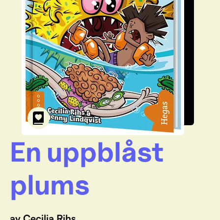
En uppblåst
plums
av Cecilia Rihs