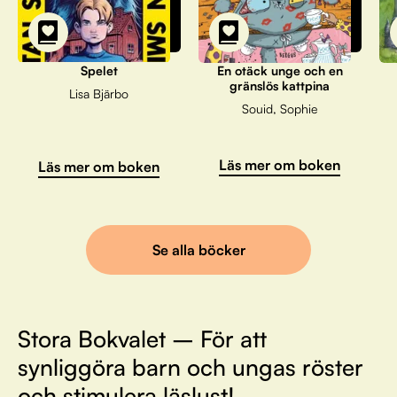
Spelet
En otäck unge och en
gränslös kattpina
Lisa Bjärbo
Souid, Sophie
Läs mer om boken
Läs mer om boken
Se alla böcker
Stora Bokvalet – För att
synliggöra barn och ungas röster
och stimulera läslust!