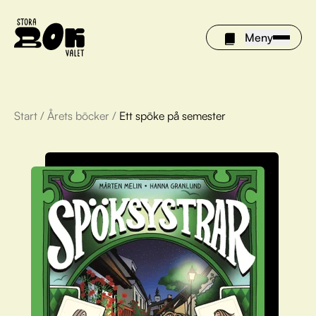
Meny
Start
/
Årets böcker
/
Ett spöke på semester
Årets böcker
Om Stora bokvalet
Olivia tipsar
Vinnare
FAQ
För bibliotek