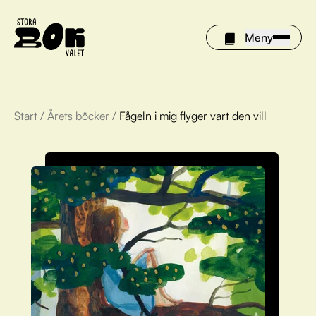
Meny
Start
/
Årets böcker
/
Fågeln i mig flyger vart den vill
Årets böcker
Om Stora bokvalet
Olivia tipsar
Vinnare
FAQ
För bibliotek